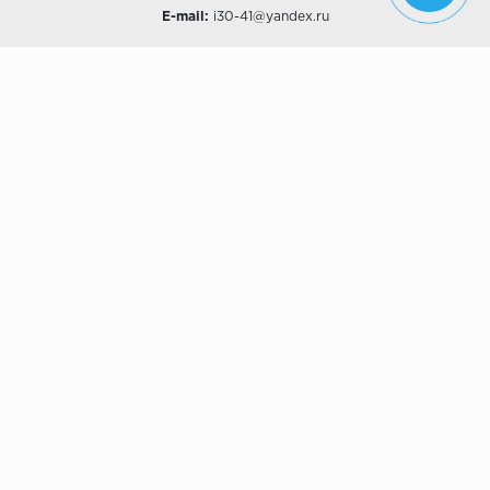
E-mail:
i30-41@yandex.ru
О КОМПАНИИ
Наши дизайны
Хиты продаж
Магазины
О компании
Рассрочки и Кредитование
Политика конфиденциальности
ПОКУПАТЕЛЯМ
Доставка
Самовывоз
Возврат