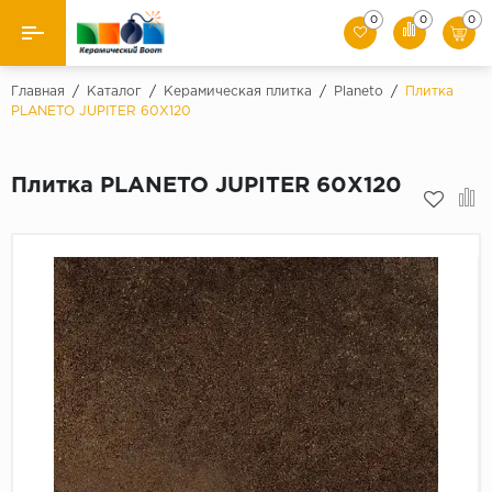
0
0
0
Назад
Главная
/
Каталог
/
Керамическая плитка
/
Planeto
/
Плитка
PLANETO JUPITER 60X120
Производители
Плитка PLANETO JUPITER 60X120
Керамическая плитка
Керамогранит
Мозаики
Искусственный камень
Клинкер