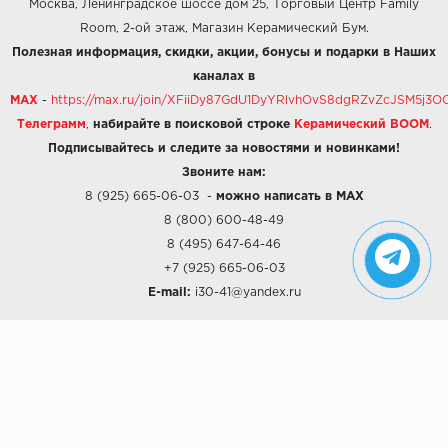
Москва, Ленинградское шоссе дом 25, Торговый Центр Family
Room, 2-ой этаж, Магазин Керамический Бум.
Полезная информация, скидки, акции, бонусы и подарки в Наших
каналах в
MAX
-
https://max.ru/join/XFiiDy87GdU1DyYRlvhOvS8dgRZvZcJSM5j
Телеграмм
,
набирайте в поисковой строке
Керамический BOOM
.
Подписывайтесь и следите за новостями и новинками!
Звоните нам:
8 (925) 665-06-03
-
можно написать в MAX
8 (800) 600-48-49
8 (495) 647-64-46
+7 (925) 665-06-03
E-mail:
i30-41@yandex.ru
О КОМПАНИИ
Наши дизайны
Хиты продаж
Магазины
О компании