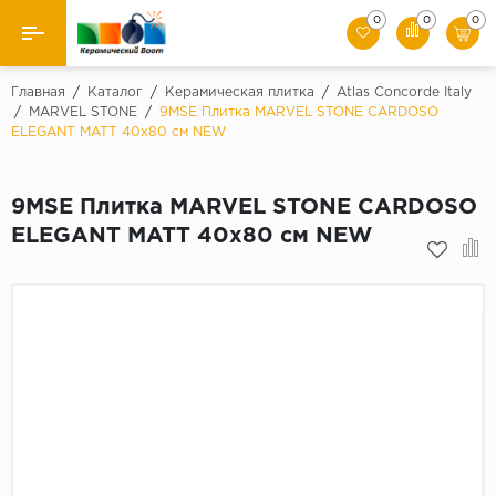
0
0
0
Назад
Главная
/
Каталог
/
Керамическая плитка
/
Atlas Concorde Italy
/
MARVEL STONE
/
9MSE Плитка MARVEL STONE CARDOSO
ELEGANT MATT 40x80 см NEW
Производители
Керамическая плитка
9MSE Плитка MARVEL STONE CARDOSO
ELEGANT MATT 40x80 см NEW
Керамогранит
Мозаики
Искусственный камень
Клинкер