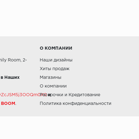
О КОМПАНИИ
ily Room, 2-
Наши дизайны
Хиты продаж
 в Наших
Магазины
О компании
RZvZcJSM5j3OOQm0X0
Рассрочки и Кредитование
и
й BOOM
.
Политика конфиденциальности