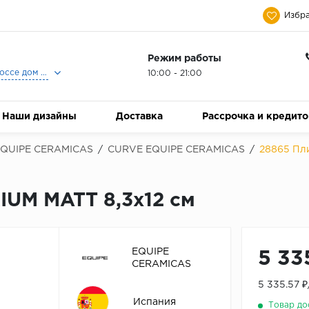
Избра
Режим работы
Москва, Ленинградское шоссе дом 25, Торговый Центр Family Room, 2-ой этаж, Магазин Керамический Бум.
10:00 - 21:00
Наши дизайны
Доставка
Рассрочка и кредит
QUIPE CERAMICAS
/
CURVE EQUIPE CERAMICAS
/
28865 Пл
UM MATT 8,3x12 см
EQUIPE
5 33
CERAMICAS
5 335.57 
Испания
Товар до