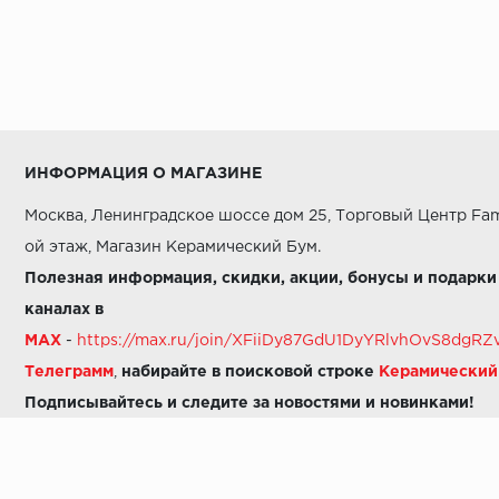
ИНФОРМАЦИЯ О МАГАЗИНЕ
Москва, Ленинградское шоссе дом 25, Торговый Центр Fam
ой этаж, Магазин Керамический Бум.
Полезная информация, скидки, акции, бонусы и подарки
каналах в
MAX
-
https://max.ru/join/XFiiDy87GdU1DyYRlvhOvS8dg
Телеграмм
,
набирайте в поисковой строке
Керамически
Подписывайтесь и следите за новостями и новинками!
Звоните нам:
8 (925) 665-06-03
-
можно написать в MAX
8 (800) 600-48-49