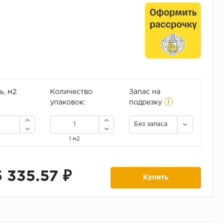
, м2
Количество
Запас на
i
упаковок:
подрезку
Без запаса
1 м2
5 335.57 ₽
Купить