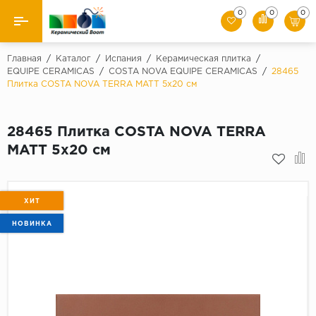
0
0
0
Назад
Главная
/
Каталог
/
Испания
/
Керамическая плитка
/
EQUIPE CERAMICAS
/
COSTA NOVA EQUIPE CERAMICAS
/
28465
Плитка COSTA NOVA TERRA MATT 5x20 см
Производители
Керамическая плитка
28465 Плитка COSTA NOVA TERRA
MATT 5x20 см
Керамогранит
Мозаики
ХИТ
Искусственный камень
НОВИНКА
Клинкер