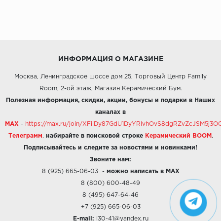
ИНФОРМАЦИЯ О МАГАЗИНЕ
Москва, Ленинградское шоссе дом 25, Торговый Центр Family
Room, 2-ой этаж, Магазин Керамический Бум.
Полезная информация, скидки, акции, бонусы и подарки в Наших
каналах в
MAX
-
https://max.ru/join/XFiiDy87GdU1DyYRlvhOvS8dgRZvZcJSM5j
Телеграмм
,
набирайте в поисковой строке
Керамический BOOM
.
Подписывайтесь и следите за новостями и новинками!
Звоните нам:
8 (925) 665-06-03
-
можно написать в MAX
8 (800) 600-48-49
8 (495) 647-64-46
+7 (925) 665-06-03
E-mail:
i30-41@yandex.ru