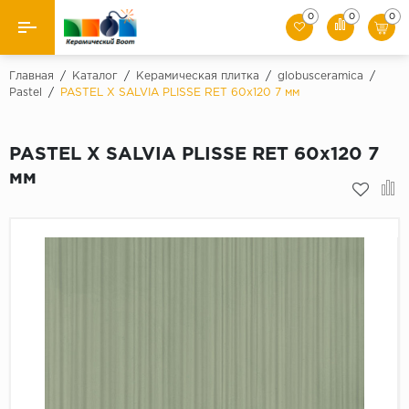
0
0
0
Назад
Главная
/
Каталог
/
Керамическая плитка
/
globusceramica
/
Pastel
/
PASTEL X SALVIA PLISSE RET 60x120 7 мм
Производители
PASTEL X SALVIA PLISSE RET 60x120 7
Керамическая плитка
мм
Керамогранит
Мозаики
Искусственный камень
Клинкер