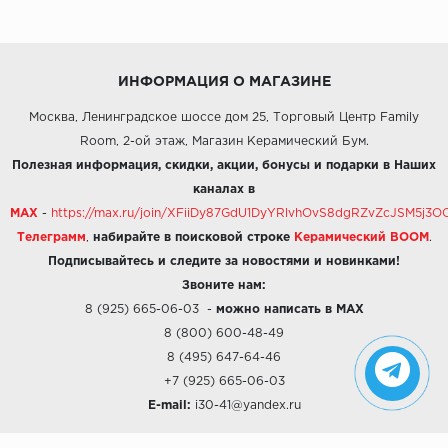
ИНФОРМАЦИЯ О МАГАЗИНЕ
Москва, Ленинградское шоссе дом 25, Торговый Центр Family
Room, 2-ой этаж, Магазин Керамический Бум.
Полезная информация, скидки, акции, бонусы и подарки в Наших
каналах в
MAX
-
https://max.ru/join/XFiiDy87GdU1DyYRlvhOvS8dgRZvZcJSM5j
Телеграмм
,
набирайте в поисковой строке
Керамический BOOM
.
Подписывайтесь и следите за новостями и новинками!
Звоните нам:
8 (925) 665-06-03
-
можно написать в MAX
8 (800) 600-48-49
8 (495) 647-64-46
+7 (925) 665-06-03
E-mail:
i30-41@yandex.ru
О КОМПАНИИ