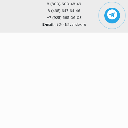
8 (800) 600-48-49
8 (495) 647-64-46
+7 (925) 665-06-03
E-mail:
i30-41@yandex.ru
О КОМПАНИИ
Наши дизайны
Хиты продаж
Магазины
О компании
Рассрочки и Кредитование
Политика конфиденциальности
ПОКУПАТЕЛЯМ
Доставка
Самовывоз
Возврат