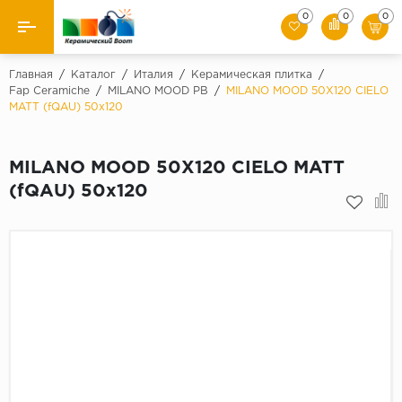
0
0
0
Назад
Главная
/
Каталог
/
Италия
/
Керамическая плитка
/
Fap Ceramiche
/
MILANO MOOD PB
/
MILANO MOOD 50X120 CIELO
MATT (fQAU) 50х120
Производители
Керамическая плитка
MILANO MOOD 50X120 CIELO MATT
(fQAU) 50х120
Керамогранит
Мозаики
Искусственный камень
Клинкер