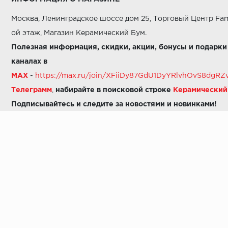
Москва, Ленинградское шоссе дом 25, Торговый Центр Fam
ой этаж, Магазин Керамический Бум.
Полезная информация, скидки, акции, бонусы и подарки
каналах в
MAX
-
https://max.ru/join/XFiiDy87GdU1DyYRlvhOvS8dg
Телеграмм
,
набирайте в поисковой строке
Керамически
Подписывайтесь и следите за новостями и новинками!
Звоните нам:
8 (925) 665-06-03
-
можно написать в MAX
8 (800) 600-48-49
8 (495) 647-64-46
+7 (925) 665-06-03
E-mail:
i30-41@yandex.ru