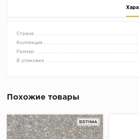
Хара
Страна
Коллекция
Размер
В упаковке
Рассрочка беспроцентная: вы не платите за пользо
Высокая вероятность одобрения: до 95%
Быстрое рассмотрение: решение от банка придет в
Подписание договора доступным способом: в магаз
Похожие товары
Одобрение за 1-2 минуты
Срок предоставления кредита от 3 до 36 месяцев С
Достаточно только паспорта