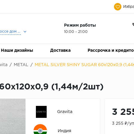
Избра
Режим работы
Москва, Ленинградское шоссе дом 25, Торговый Центр Family Room, 2-ой этаж, Магазин Керамический Бум.
10:00 - 21:00
Наши дизайны
Доставка
Рассрочка и кредит
vita
/
METAL
/
METAL SILVER SHINY SUGAR 60x120x0,9 (1,44
60x120x0,9 (1,44м/2шт)
3 25
Gravita
3 255 ₽/у
Индия