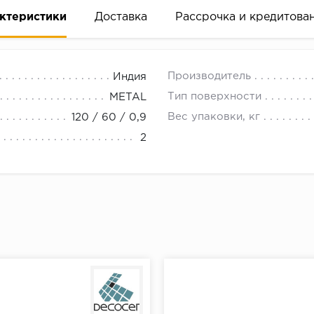
ктеристики
Доставка
Рассрочка и кредитова
Производитель
Индия
Тип поверхности
METAL
Вес упаковки, кг
120 / 60 / 0,9
2
вание деньгами
ам за 2 минуты прямо в форме заявки на той же страни
ине, на встрече с представителем или по СМС
рок предоставления рассрочки от 3 до 10 месяцев