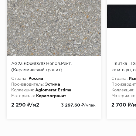
AG23 60x60x10 Непол.Рект.
Плитка LIG
(Керамический гранит)
кв.м..в уп,
Страна:
Россия
Страна:
Ис
Производитель:
Эстима
Производит
Коллекция:
Aglomerat Estima
Коллекция:
Материала:
Керамогранит
Материала:
Особенности:
2 290 ₽/м2
2 700 ₽/
3 297.60 ₽
/упак.
http://pixmosaic.ruКерамогранит