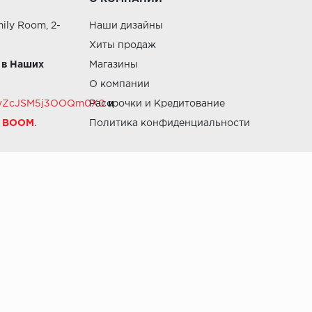
ily Room, 2-
Наши дизайны
Хиты продаж
 в Наших
Магазины
О компании
RZvZcJSM5j3OOQm0X0
Рассрочки и Кредитование
и
й BOOM
.
Политика конфиденциальности