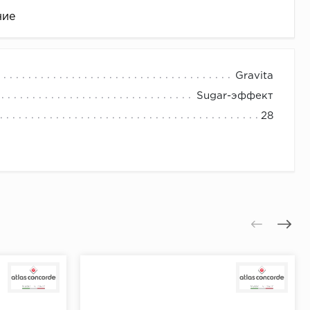
ние
Gravita
Sugar-эффект
28
це