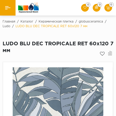
0
0
0
Назад
Главная
/
Каталог
/
Керамическая плитка
/
globusceramica
/
Ludo
/
LUDO BLU DEC TROPICALE RET 60x120 7 мм
Производители
LUDO BLU DEC TROPICALE RET 60x120 7
Керамическая плитка
мм
Керамогранит
Мозаики
Искусственный камень
Клинкер