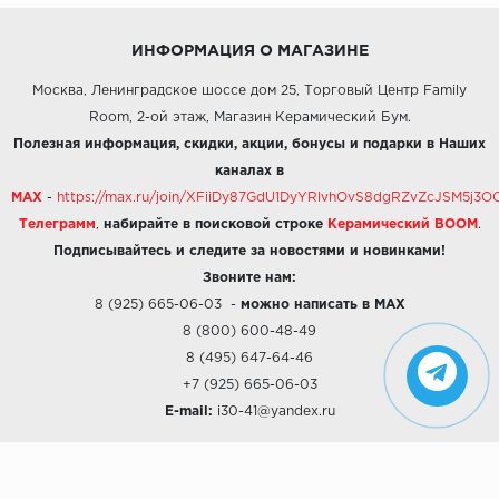
ИНФОРМАЦИЯ О МАГАЗИНЕ
Москва, Ленинградское шоссе дом 25, Торговый Центр Family
Room, 2-ой этаж, Магазин Керамический Бум.
Полезная информация, скидки, акции, бонусы и подарки в Наших
каналах в
MAX
-
https://max.ru/join/XFiiDy87GdU1DyYRlvhOvS8dgRZvZcJSM5j
Телеграмм
,
набирайте в поисковой строке
Керамический BOOM
.
Подписывайтесь и следите за новостями и новинками!
Звоните нам:
8 (925) 665-06-03
-
можно написать в MAX
8 (800) 600-48-49
8 (495) 647-64-46
+7 (925) 665-06-03
E-mail:
i30-41@yandex.ru
О КОМПАНИИ
Наши дизайны