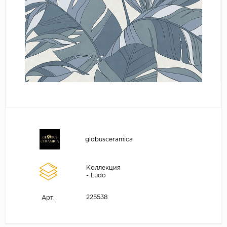
globusceramica
Коллекция
- Ludo
225538
Арт.