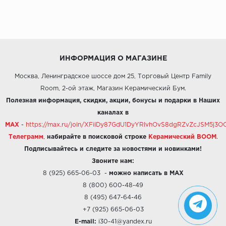
ИНФОРМАЦИЯ О МАГАЗИНЕ
Москва, Ленинградское шоссе дом 25, Торговый Центр Family
Room, 2-ой этаж, Магазин Керамический Бум.
Полезная информация, скидки, акции, бонусы и подарки в Наших
каналах в
MAX
-
https://max.ru/join/XFiiDy87GdU1DyYRlvhOvS8dgRZvZcJSM5j
Телеграмм
,
набирайте в поисковой строке
Керамический BOOM
.
Подписывайтесь и следите за новостями и новинками!
Звоните нам:
8 (925) 665-06-03
-
можно написать в MAX
8 (800) 600-48-49
8 (495) 647-64-46
+7 (925) 665-06-03
E-mail:
i30-41@yandex.ru