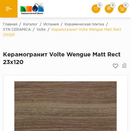
0
0
0
Назад
Главная
/
Каталог
/
Испания
/
Керамическая плитка
/
STN CERAMICA
/
Volte
/
Керамогранит Volte Wengue Matt Rect
23x120
Производители
Керамическая плитка
Керамогранит Volte Wengue Matt Rect
23x120
Керамогранит
Мозаики
Искусственный камень
Клинкер