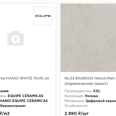
тка HANOI WHITE 10x10 см
NL02 80x80x10 Непол.Рект.
(Керамический гранит)
пания
Производитель:
XXL
ель:
EQUIPE CERAMICAS
Коллекция:
Нолана
HANOI EQUIPE CERAMICAS
Материала:
Цифровой керам
Керамогранит
Особенности:
http://pixmosaic.ruКерамогр
 ₽/м2
2 890 ₽/шт