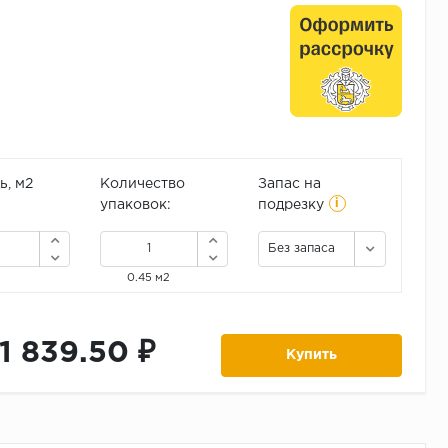
, м2
Количество
Запас на
i
упаковок:
подрезку
Без запаса
0.45 м2
11 839.50 ₽
Купить