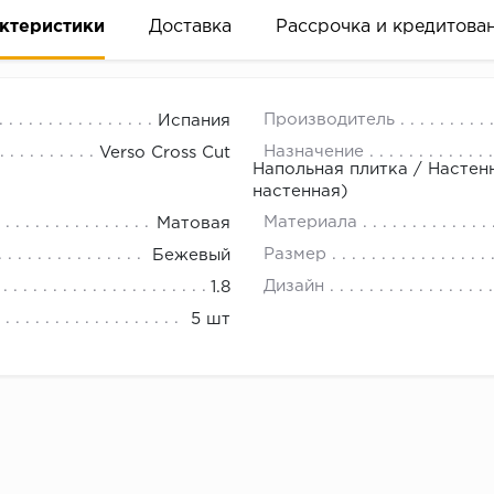
ктеристики
Доставка
Рассрочка и кредитова
Производитель
Испания
Назначение
Verso Cross Cut
Напольная плитка / Настен
настенная)
Материала
Матовая
вание деньгами
Размер
Бежевый
Дизайн
1.8
ам за 2 минуты прямо в форме заявки на той же страни
5 шт
ине, на встрече с представителем или по СМС
рок предоставления рассрочки от 3 до 10 месяцев