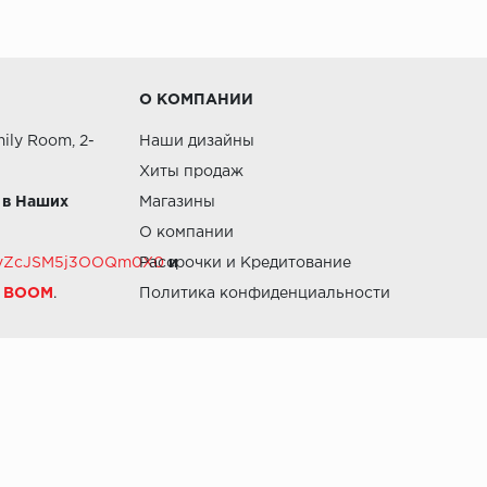
О КОМПАНИИ
ily Room, 2-
Наши дизайны
Хиты продаж
 в Наших
Магазины
О компании
RZvZcJSM5j3OOQm0X0
Рассрочки и Кредитование
и
й BOOM
.
Политика конфиденциальности