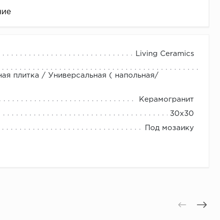
ние
Living Ceramics
ная плитка / Универсальная ( напольная/
Керамогранит
30x30
Под мозаику
це