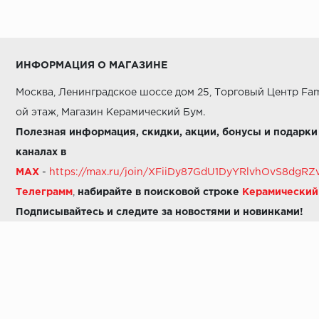
ИНФОРМАЦИЯ О МАГАЗИНЕ
Москва, Ленинградское шоссе дом 25, Торговый Центр Fam
ой этаж, Магазин Керамический Бум.
Полезная информация, скидки, акции, бонусы и подарки
каналах в
MAX
-
https://max.ru/join/XFiiDy87GdU1DyYRlvhOvS8dg
Телеграмм
,
набирайте в поисковой строке
Керамически
Подписывайтесь и следите за новостями и новинками!
Звоните нам:
8 (925) 665-06-03
-
можно написать в MAX
8 (800) 600-48-49
8 (495) 647-64-46
+7 (925) 665-06-03