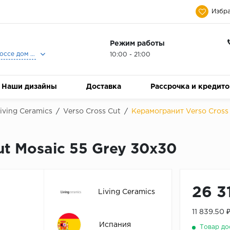
Избра
Режим работы
Москва, Ленинградское шоссе дом 25, Торговый Центр Family Room, 2-ой этаж, Магазин Керамический Бум.
10:00 - 21:00
Наши дизайны
Доставка
Рассрочка и кредит
iving Ceramics
/
Verso Cross Cut
/
Керамогранит Verso Cross
t Mosaic 55 Grey 30x30
26 3
Living Ceramics
11 839.50 
Испания
Товар до