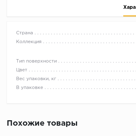
Хара
Страна
Коллекция
Тип поверхности
Рассрочка беспроцентная: вы не платите за пользо
Цвет
Высокая вероятность одобрения: до 95%
Вес упаковки, кг
Быстрое рассмотрение: решение от банка придет в
В упаковке
Подписание договора доступным способом: в магаз
Одобрение за 1-2 минуты
Срок предоставления кредита от 3 до 36 месяцев С
Достаточно только паспорта
Похожие товары