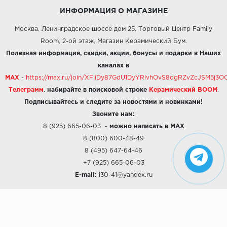
ИНФОРМАЦИЯ О МАГАЗИНЕ
Москва, Ленинградское шоссе дом 25, Торговый Центр Family
Room, 2-ой этаж, Магазин Керамический Бум.
Полезная информация, скидки, акции, бонусы и подарки в Наших
каналах в
MAX
-
https://max.ru/join/XFiiDy87GdU1DyYRlvhOvS8dgRZvZcJSM5j
Телеграмм
,
набирайте в поисковой строке
Керамический BOOM
.
Подписывайтесь и следите за новостями и новинками!
Звоните нам:
8 (925) 665-06-03
-
можно написать в MAX
8 (800) 600-48-49
8 (495) 647-64-46
+7 (925) 665-06-03
E-mail:
i30-41@yandex.ru
О КОМПАНИИ
Наши дизайны
Хиты продаж