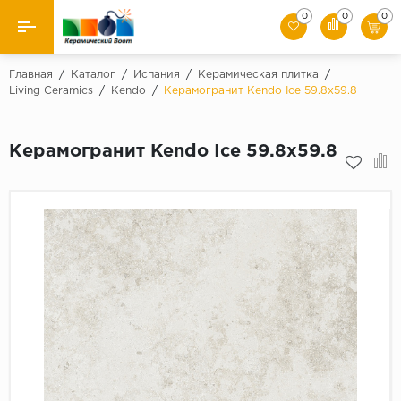
0
0
0
Назад
Главная
/
Каталог
/
Испания
/
Керамическая плитка
/
Living Ceramics
/
Kendo
/
Керамогранит Kendo Ice 59.8x59.8
Производители
Керамогранит Kendo Ice 59.8x59.8
Керамическая плитка
Керамогранит
Мозаики
Искусственный камень
Клинкер