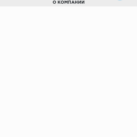
О КОМПАНИИ
Наши дизайны
Хиты продаж
Магазины
О компании
Рассрочки и Кредитование
Политика конфиденциальности
ПОКУПАТЕЛЯМ
Доставка
Самовывоз
Возврат