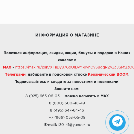
ИНФОРМАЦИЯ О МАГАЗИНЕ
Полезная информация, скидки, акции, бонусы и подарки в Наших
каналах в
MAX
-
https://max.ru/join/XFiiDy87GdU1DyYRlvhOvS8dgRZvZcJSM5j
Телеграмм
,
набирайте в поисковой строке
Керамический BOOM
.
Подписывайтесь и следите за новостями и новинками!
Звоните нам:
8 (925) 665-06-03
-
можно написать в MAX
8 (800) 600-48-49
8 (495) 647-64-46
+7 (966) 053-05-08
E-mail:
i30-41@yandex.ru