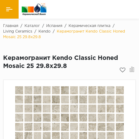
Назад
Главная
/
Каталог
/
Испания
/
Керамическая плитка
/
Living Ceramics
/
Kendo
/
Керамогранит Kendo Classic Honed
Mosaic 25 29.8x29.8
Производители
Керамическая плитка
Керамогранит Kendo Classic Honed
Mosaic 25 29.8x29.8
Керамогранит
Мозаики
Искусственный камень
Клинкер