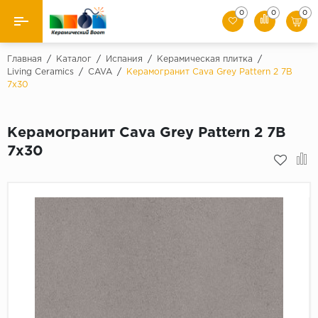
0
0
0
Назад
Главная
/
Каталог
/
Испания
/
Керамическая плитка
/
Living Ceramics
/
CAVA
/
Керамогранит Cava Grey Pattern 2 7B
7x30
Производители
Керамическая плитка
Керамогранит Cava Grey Pattern 2 7B
7x30
Керамогранит
Мозаики
Искусственный камень
Клинкер