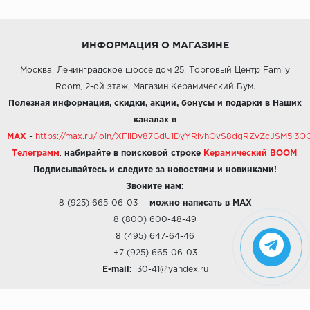
ИНФОРМАЦИЯ О МАГАЗИНЕ
Москва, Ленинградское шоссе дом 25, Торговый Центр Family
Room, 2-ой этаж, Магазин Керамический Бум.
Полезная информация, скидки, акции, бонусы и подарки в Наших
каналах в
MAX
-
https://max.ru/join/XFiiDy87GdU1DyYRlvhOvS8dgRZvZcJSM5j
Телеграмм
,
набирайте в поисковой строке
Керамический BOOM
.
Подписывайтесь и следите за новостями и новинками!
Звоните нам:
8 (925) 665-06-03
-
можно написать в MAX
8 (800) 600-48-49
8 (495) 647-64-46
+7 (925) 665-06-03
E-mail:
i30-41@yandex.ru
О КОМПАНИИ