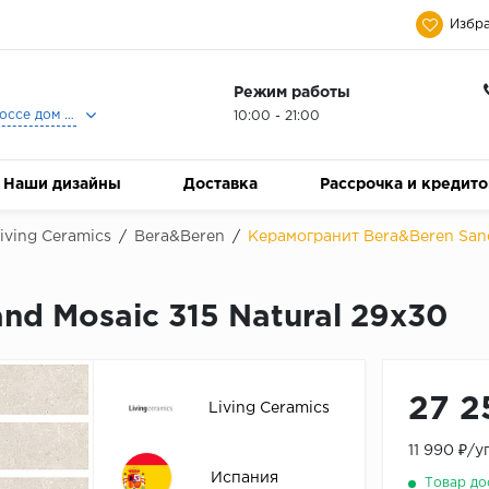
Избра
Режим работы
Москва, Ленинградское шоссе дом 25, Торговый Центр Family Room, 2-ой этаж, Магазин Керамический Бум.
10:00 - 21:00
Наши дизайны
Доставка
Рассрочка и кредит
iving Ceramics
/
Bera&Beren
/
Керамогранит Bera&Beren Sand
d Mosaic 315 Natural 29x30
27 2
Living Ceramics
11 990 ₽/
Испания
Товар до