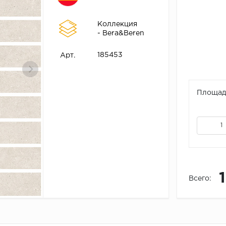
Коллекция
- Bera&Beren
185453
Арт.
Площадь
Всего: