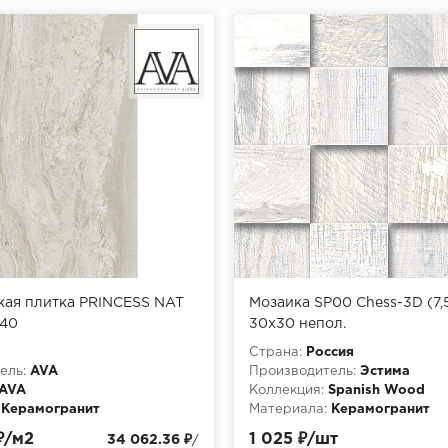
кая плитка PRINCESS NAT
Мозаика SP00 Chess-3D (7,5
240
30x30 непол.
Страна:
Россия
ель:
AVA
Производитель:
Эстима
AVA
Коллекция:
Spanish Wood
Керамогранит
Материала:
Керамогранит
Особенности:
 ₽/м2
1 025 ₽/шт
34 062.36 ₽
/
http://pixmosaic.ruМозаика