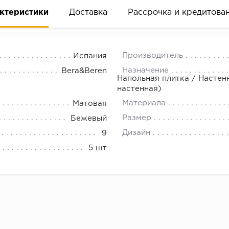
ктеристики
Доставка
Рассрочка и кредитова
Производитель
Испания
Назначение
Bera&Beren
Напольная плитка / Настен
настенная)
Материала
Матовая
вание деньгами
Размер
Бежевый
Дизайн
9
ам за 2 минуты прямо в форме заявки на той же страни
5 шт
ине, на встрече с представителем или по СМС
рок предоставления рассрочки от 3 до 10 месяцев