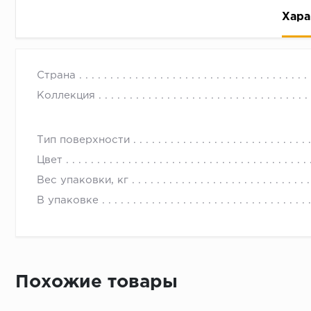
Хара
Страна
Коллекция
Тип поверхности
Рассрочка беспроцентная: вы не платите за пользо
Цвет
Высокая вероятность одобрения: до 95%
Вес упаковки, кг
Быстрое рассмотрение: решение от банка придет в
В упаковке
Подписание договора доступным способом: в магаз
Одобрение за 1-2 минуты
Срок предоставления кредита от 3 до 36 месяцев С
Достаточно только паспорта
Похожие товары