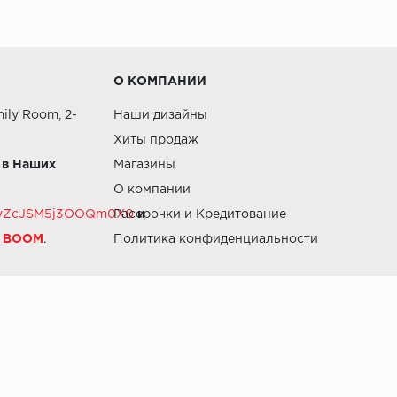
О КОМПАНИИ
ily Room, 2-
Наши дизайны
Хиты продаж
 в Наших
Магазины
О компании
RZvZcJSM5j3OOQm0X0
Рассрочки и Кредитование
и
й BOOM
.
Политика конфиденциальности