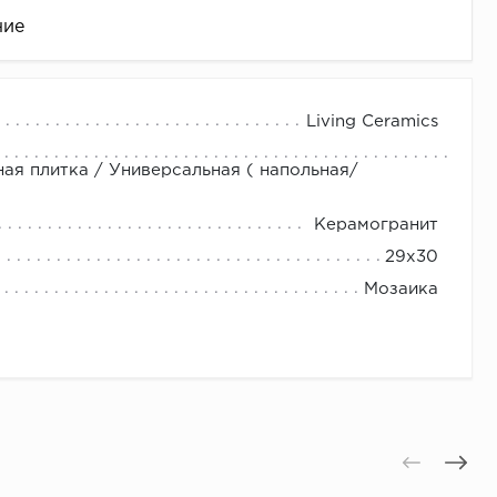
ние
Living Ceramics
ная плитка / Универсальная ( напольная/
Керамогранит
29x30
Мозаика
це