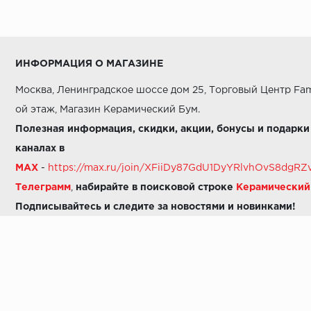
ИНФОРМАЦИЯ О МАГАЗИНЕ
Москва, Ленинградское шоссе дом 25, Торговый Центр Fam
ой этаж, Магазин Керамический Бум.
Полезная информация, скидки, акции, бонусы и подарки
каналах в
MAX
-
https://max.ru/join/XFiiDy87GdU1DyYRlvhOvS8dg
Телеграмм
,
набирайте в поисковой строке
Керамически
Подписывайтесь и следите за новостями и новинками!
Звоните нам:
8 (925) 665-06-03
-
можно написать в MAX
8 (800) 600-48-49
8 (495) 647-64-46
+7 (925) 665-06-03