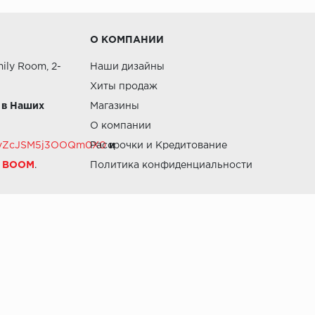
О КОМПАНИИ
ily Room, 2-
Наши дизайны
Хиты продаж
 в Наших
Магазины
О компании
RZvZcJSM5j3OOQm0X0
Рассрочки и Кредитование
и
й BOOM
.
Политика конфиденциальности