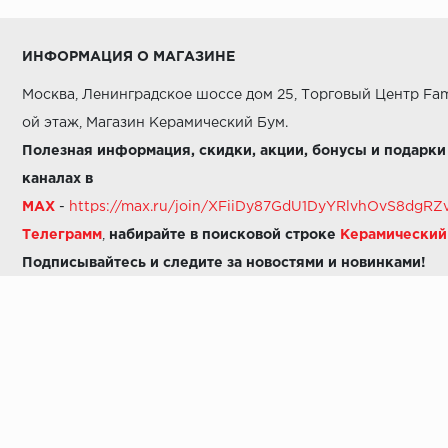
ИНФОРМАЦИЯ О МАГАЗИНЕ
Москва, Ленинградское шоссе дом 25, Торговый Центр Fam
ой этаж, Магазин Керамический Бум.
Полезная информация, скидки, акции, бонусы и подарки
каналах в
MAX
-
https://max.ru/join/XFiiDy87GdU1DyYRlvhOvS8dg
Телеграмм
,
набирайте в поисковой строке
Керамически
Подписывайтесь и следите за новостями и новинками!
Звоните нам:
8 (925) 665-06-03
-
можно написать в MAX
8 (800) 600-48-49
8 (495) 647-64-46
+7 (925) 665-06-03
E-mail:
i30-41@yandex.ru