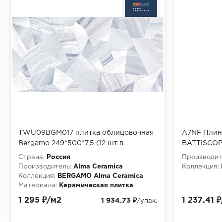
TWU09BGM017 плитка облицовочная
A7NF Плин
Bergamo 249*500*7,5 (12 шт в
BATTISCOP
уп/80,676 м в пал)
Страна:
Россия
Производит
Производитель:
Alma Ceramica
Коллекция:
Коллекция:
BERGAMO Alma Ceramica
Материала:
Керамическая плитка
Текстура:
Оникс
1 295 ₽/м2
1 237.41 
1 934.73 ₽
/упак.