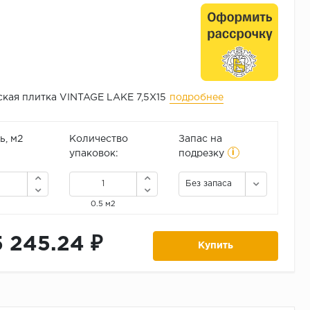
кая плитка VINTAGE LAKE 7,5X15
подробнее
, м2
Количество
Запас на
i
упаковок:
подрезку
Без запаса
0.5 м2
5 245.24 ₽
Купить