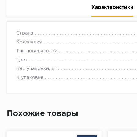
Характеристики
Керамическая плитка VINTAGE LAKE 7,5X15
Страна
Коллекция
Тип поверхности
Цвет
Рассрочка беспроцентная: вы не платите за пользо
Вес упаковки, кг
Высокая вероятность одобрения: до 95%
В упаковке
Быстрое рассмотрение: решение от банка придет в
Подписание договора доступным способом: в магаз
Одобрение за 1-2 минуты
Срок предоставления кредита от 3 до 36 месяцев С
Похожие товары
Достаточно только паспорта