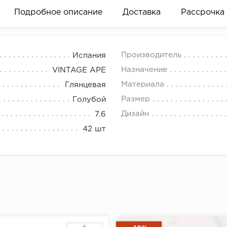
Подробное описание
Доставка
Рассрочка
Производитель
Испания
Назначение
VINTAGE APE
Материала
Глянцевая
Размер
Голубой
вание деньгами
Дизайн
7.6
42 шт
ам за 2 минуты прямо в форме заявки на той же страни
ине, на встрече с представителем или по СМС
рок предоставления рассрочки от 3 до 10 месяцев