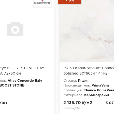
-10%
тус BOOST STONE CLAY
PR139 Керамогранит Chanc
A 7,2x60 см
polished 60*60см 1,44м2
ель:
Atlas Concorde Italy
Страна:
Индия
BOOST STONE
Производитель:
PrimaVera
Коллекция:
Chance PrimaVer
Материала:
Керамогранит
₽/шт
2 135.70 ₽/м2
3 07
2 373 ₽/м2