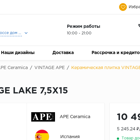
Избра
Режим работы
Москва, Ленинградское шоссе дом 25, Торговый Центр Family Room, 2-ой этаж, Магазин Керамический Бум.
10:00 - 21:00
Наши дизайны
Доставка
Рассрочка и кредит
PE Ceramica
/
VINTAGE APE
/
Керамическая плитка VINTAGE
GE LAKE 7,5X15
10 4
APE Ceramica
5 245.24 
Испания
Товар до