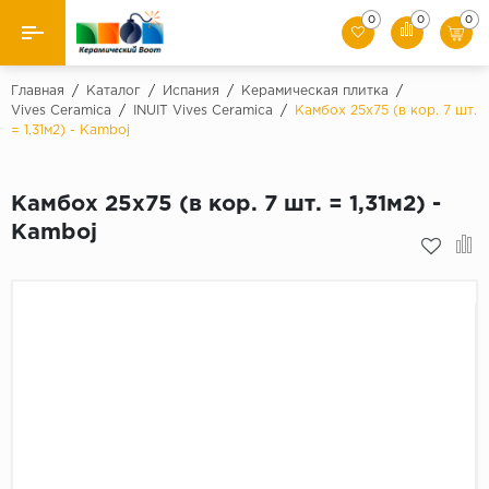
0
0
0
Назад
Главная
/
Каталог
/
Испания
/
Керамическая плитка
/
Vives Ceramica
/
INUIT Vives Ceramica
/
Камбох 25х75 (в кор. 7 шт.
= 1,31м2) - Kamboj
Производители
Керамическая плитка
Камбох 25х75 (в кор. 7 шт. = 1,31м2) -
Kamboj
Керамогранит
Мозаики
Искусственный камень
Клинкер