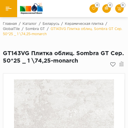
0
0
0
Назад
Главная
/
Каталог
/
Беларусь
/
Керамическая плитка
/
GlobalTile
/
Sombra GT
/
GT143VG Плитка облиц. Sombra GT Сер.
50*25 _ 1 \74,25-monarch
Производители
Керамическая плитка
GT143VG Плитка облиц. Sombra GT Сер.
50*25 _ 1 \74,25-monarch
Керамогранит
Мозаики
Искусственный камень
Клинкер