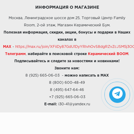
ИНФОРМАЦИЯ О МАГАЗИНЕ
Москва, Ленинградское шоссе дом 25, Торговый Центр Family
Room, 2-ой этаж, Магазин Керамический Бум.
Полезная информация, скидки, акции, бонусы и подарки в Наших
каналах в
MAX
-
https://max.ru/join/XFiiDy87GdU1DyYRlvhOvS8dgRZvZcJSM5j
Телеграмм
,
набирайте в поисковой строке
Керамический BOOM
.
Подписывайтесь и следите за новостями и новинками!
Звоните нам:
8 (925) 665-06-03
-
можно написать в MAX
8 (800) 600-48-49
8 (495) 647-64-46
+7 (925) 665-06-03
E-mail:
i30-41@yandex.ru
О КОМПАНИИ
Наши дизайны
Хиты продаж