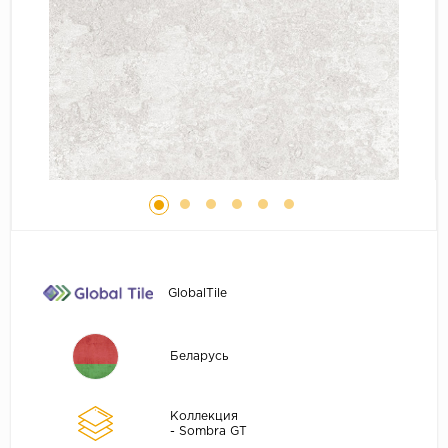
GlobalTile
Беларусь
Коллекция
- Sombra GT