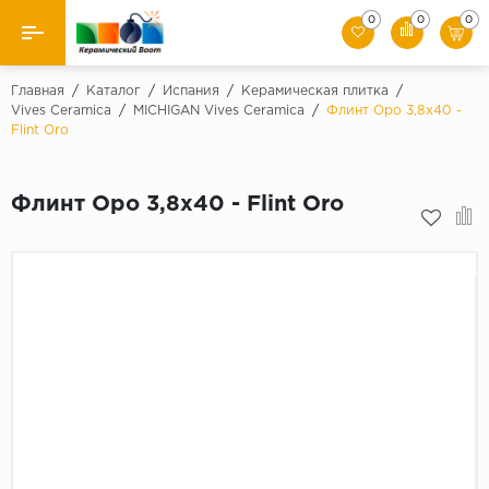
0
0
0
Назад
Главная
/
Каталог
/
Испания
/
Керамическая плитка
/
Vives Ceramica
/
MICHIGAN Vives Ceramica
/
Флинт Оро 3,8х40 -
Flint Oro
Производители
Керамическая плитка
Флинт Оро 3,8х40 - Flint Oro
Керамогранит
Мозаики
Искусственный камень
Клинкер