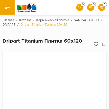
0
0
0
Назад
Главная
/
Каталог
/
Керамическая плитка
/
SANT'AGOSTINO
/
DRIPART
/
Dripart Titanium Плитка 60x120
Производители
Dripart Titanium Плитка 60x120
Керамическая плитка
Керамогранит
Мозаики
Искусственный камень
Клинкер