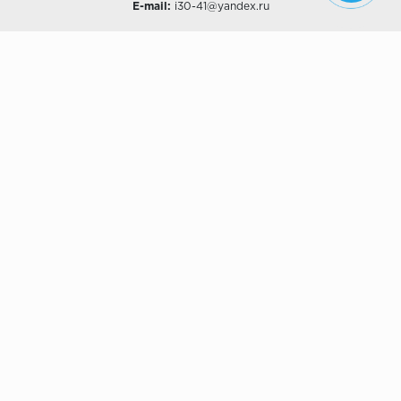
E-mail:
i30-41@yandex.ru
О КОМПАНИИ
Наши дизайны
Хиты продаж
Магазины
О компании
Рассрочки и Кредитование
Политика конфиденциальности
ПОКУПАТЕЛЯМ
Доставка
Самовывоз
Возврат