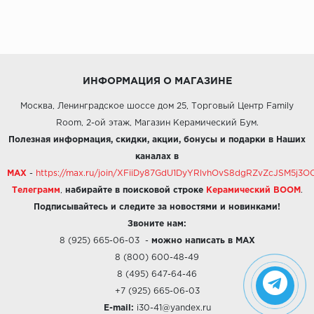
ИНФОРМАЦИЯ О МАГАЗИНЕ
Москва, Ленинградское шоссе дом 25, Торговый Центр Family
Room, 2-ой этаж, Магазин Керамический Бум.
Полезная информация, скидки, акции, бонусы и подарки в Наших
каналах в
MAX
-
https://max.ru/join/XFiiDy87GdU1DyYRlvhOvS8dgRZvZcJSM5j
Телеграмм
,
набирайте в поисковой строке
Керамический BOOM
.
Подписывайтесь и следите за новостями и новинками!
Звоните нам:
8 (925) 665-06-03
-
можно написать в MAX
8 (800) 600-48-49
8 (495) 647-64-46
+7 (925) 665-06-03
E-mail:
i30-41@yandex.ru