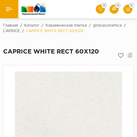
0
0
0
Назад
Главная
/
Каталог
/
Керамическая плитка
/
globusceramica
/
CAPRICE
/
CAPRICE WHITE RECT 60X120
Производители
CAPRICE WHITE RECT 60X120
Керамическая плитка
Керамогранит
Мозаики
Искусственный камень
Клинкер