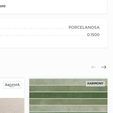
ние
PORCELANOSA
0.1500
це
HARMONY