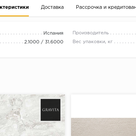
ктеристики
Доставка
Рассрочка и кредитова
Производитель
Испания
Вес упаковки, кг
2.1000 / 31.6000
вание деньгами
ам за 2 минуты прямо в форме заявки на той же страни
ине, на встрече с представителем или по СМС
рок предоставления рассрочки от 3 до 10 месяцев