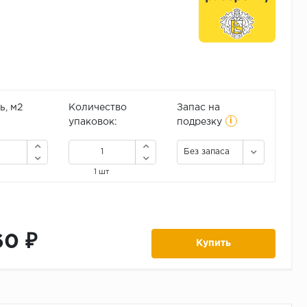
, м2
Количество
Запас на
i
упаковок:
подрезку
Без запаса
1 шт
60 ₽
Купить