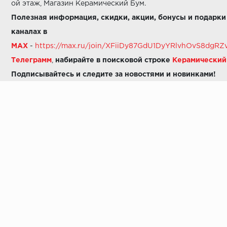
ой этаж, Магазин Керамический Бум.
Полезная информация, скидки, акции, бонусы и подарки
каналах в
MAX
-
https://max.ru/join/XFiiDy87GdU1DyYRlvhOvS8dg
Телеграмм
,
набирайте в поисковой строке
Керамически
Подписывайтесь и следите за новостями и новинками!
Звоните нам:
8 (925) 665-06-03
-
можно написать в MAX
8 (800) 600-48-49
8 (495) 647-64-46
+7 (925) 665-06-03
E-mail:
i30-41@yandex.ru