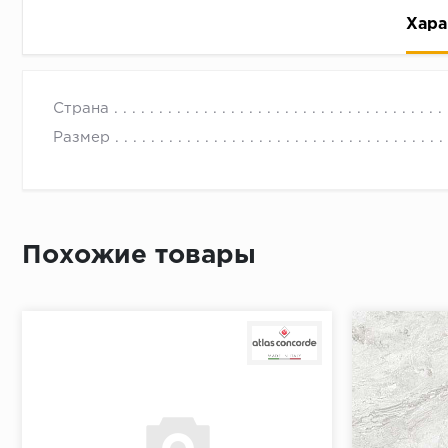
Хара
Страна
Размер
Рассрочка беспроцентная: вы не платите за пользо
Высокая вероятность одобрения: до 95%
Похожие товары
Быстрое рассмотрение: решение от банка придет в
Подписание договора доступным способом: в магаз
Одобрение за 1-2 минуты
Срок предоставления кредита от 3 до 36 месяцев С
Достаточно только паспорта