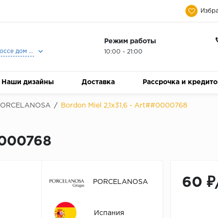
Избра
Режим работы
Москва, Ленинградское шоссе дом 25, Торговый Центр Family Room, 2-ой этаж, Магазин Керамический Бум.
10:00 - 21:00
Наши дизайны
Доставка
Рассрочка и кредит
PORCELANOSA
/
Bordon Miel 2,1x31,6 - Art##0000768
0000768
60 ₽
PORCELANOSA
Испания