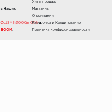
Хиты продаж
 в Наших
Магазины
О компании
RZvZcJSM5j3OOQm0X0
Рассрочки и Кредитование
и
й BOOM
.
Политика конфиденциальности