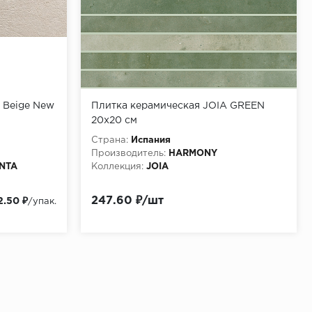
e Beige New
Плитка керамическая JOIA GREEN
20x20 см
Страна:
Испания
Производитель:
HARMONY
ENTA
Коллекция:
JOIA
литка
247.60 ₽/шт
2.50 ₽
/упак.
я