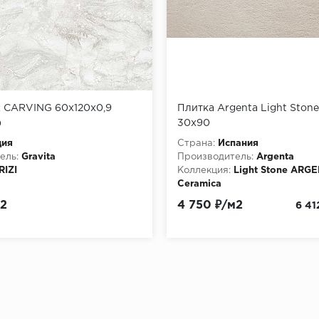
R CARVING 60x120x0,9
Плитка Argenta Light Ston
)
30х90
дия
Страна:
Испания
ель:
Gravita
Производитель:
Argenta
RIZI
Коллекция:
Light Stone ARG
Ceramica
Материала:
Керамическая п
м2
4 750 ₽/м2
6 41
Текстура:
структурированна