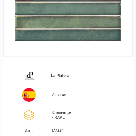
La Platera
Испания
Коллекция
- RAKU
177334
Арт.