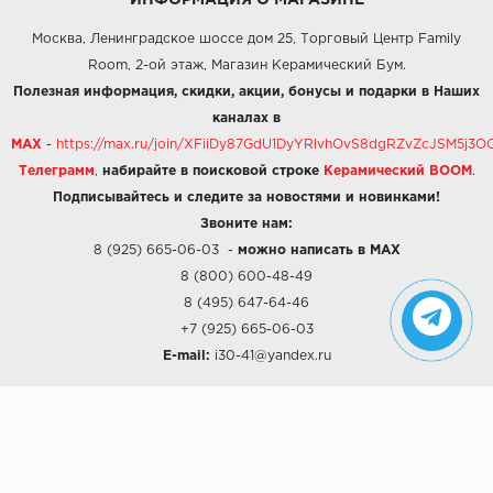
ИНФОРМАЦИЯ О МАГАЗИНЕ
Москва, Ленинградское шоссе дом 25, Торговый Центр Family
Room, 2-ой этаж, Магазин Керамический Бум.
Полезная информация, скидки, акции, бонусы и подарки в Наших
каналах в
MAX
-
https://max.ru/join/XFiiDy87GdU1DyYRlvhOvS8dgRZvZcJSM5j
Телеграмм
,
набирайте в поисковой строке
Керамический BOOM
.
Подписывайтесь и следите за новостями и новинками!
Звоните нам:
8 (925) 665-06-03
-
можно написать в MAX
8 (800) 600-48-49
8 (495) 647-64-46
+7 (925) 665-06-03
E-mail:
i30-41@yandex.ru
О КОМПАНИИ
Наши дизайны
Хиты продаж
Магазины