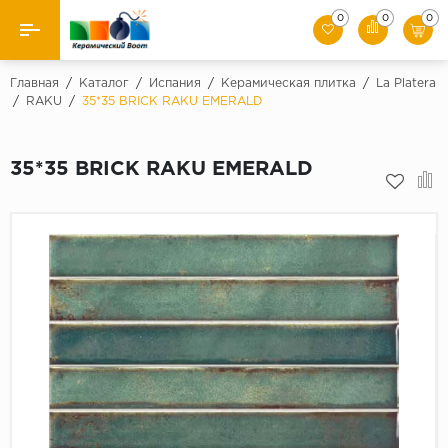
0
0
0
Назад
Главная
/
Каталог
/
Испания
/
Керамическая плитка
/
La Platera
/
RAKU
/
35*35 BRICK RAKU EMERALD
Производители
35*35 BRICK RAKU EMERALD
Керамическая плитка
Керамогранит
Мозаики
Искусственный камень
Клинкер