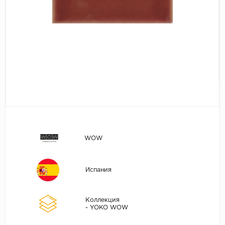
WOW
Испания
Коллекция
- YOKO WOW