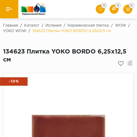
0
0
0
Назад
Главная
/
Каталог
/
Испания
/
Керамическая плитка
/
WOW
/
YOKO WOW
/
134623 Плитка YOKO BORDO 6,25x12,5 см
Производители
134623 Плитка YOKO BORDO 6,25x12,5
Керамическая плитка
см
Керамогранит
Мозаики
-10%
Искусственный камень
Клинкер