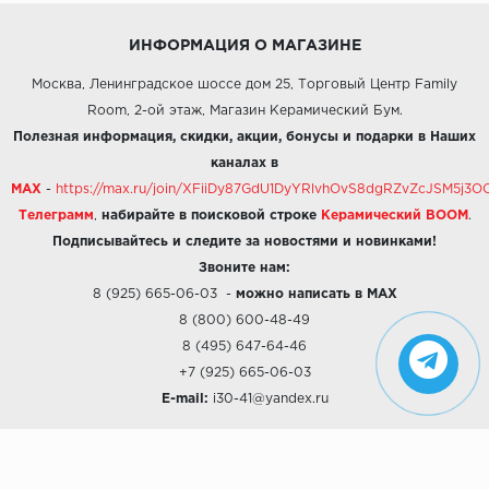
ИНФОРМАЦИЯ О МАГАЗИНЕ
Москва, Ленинградское шоссе дом 25, Торговый Центр Family
Room, 2-ой этаж, Магазин Керамический Бум.
Полезная информация, скидки, акции, бонусы и подарки в Наших
каналах в
MAX
-
https://max.ru/join/XFiiDy87GdU1DyYRlvhOvS8dgRZvZcJSM5j
Телеграмм
,
набирайте в поисковой строке
Керамический BOOM
.
Подписывайтесь и следите за новостями и новинками!
Звоните нам:
8 (925) 665-06-03
-
можно написать в MAX
8 (800) 600-48-49
8 (495) 647-64-46
+7 (925) 665-06-03
E-mail:
i30-41@yandex.ru
О КОМПАНИИ
Наши дизайны