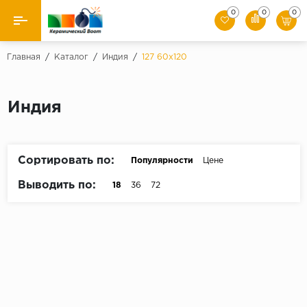
0
0
0
Назад
Главная
/
Каталог
/
Индия
/
127 60x120
Производители
Индия
Керамическая плитка
Керамогранит
Сортировать по:
Популярности
Цене
Мозаики
Выводить по:
18
36
72
Искусственный камень
Клинкер