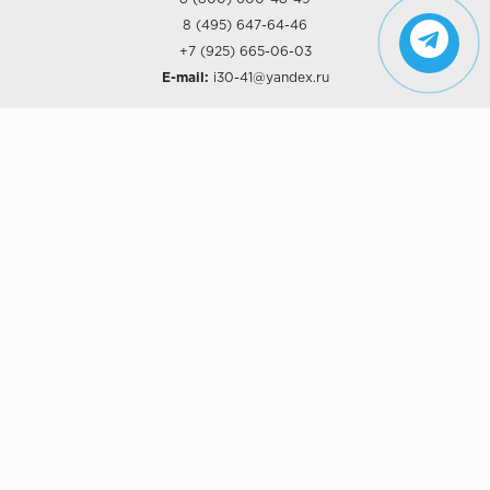
8 (495) 647-64-46
+7 (925) 665-06-03
E-mail:
i30-41@yandex.ru
О КОМПАНИИ
Наши дизайны
Хиты продаж
Магазины
О компании
Рассрочки и Кредитование
Политика конфиденциальности
ПОКУПАТЕЛЯМ
Доставка
Самовывоз
Возврат