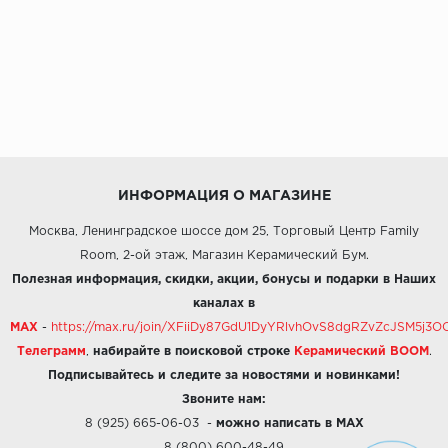
ИНФОРМАЦИЯ О МАГАЗИНЕ
Москва, Ленинградское шоссе дом 25, Торговый Центр Family
Room, 2-ой этаж, Магазин Керамический Бум.
Полезная информация, скидки, акции, бонусы и подарки в Наших
каналах в
MAX
-
https://max.ru/join/XFiiDy87GdU1DyYRlvhOvS8dgRZvZcJSM5j
Телеграмм
,
набирайте в поисковой строке
Керамический BOOM
.
Подписывайтесь и следите за новостями и новинками!
Звоните нам:
8 (925) 665-06-03
-
можно написать в MAX
8 (800) 600-48-49