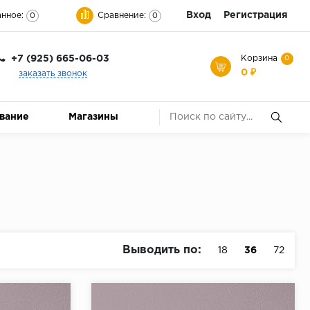
Вход
Регистрация
нное:
Сравнение:
0
0
+7 (925) 665-06-03
Корзина
0
0 ₽
заказать звонок
ование
Магазины
Выводить по:
18
36
72