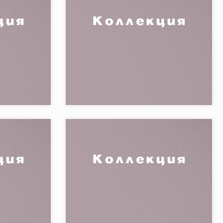
FOUSSANA
Коллекция:
LIT
allelunga & Co.
Бренд:
Vallelunga & Co.
Страна:
3
Товаров в коллекции:
6
SEGNI
Коллекция:
TERRAE