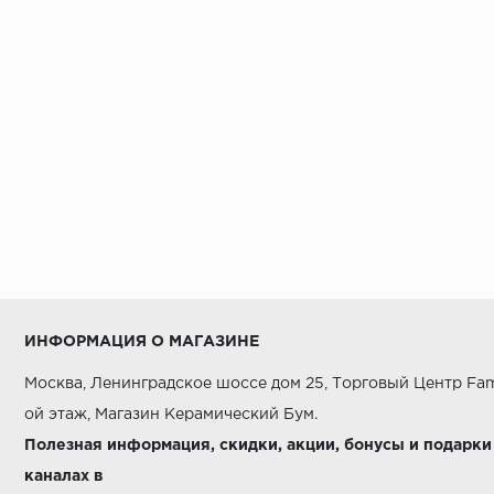
Cersanit
DECORATORI BASSANESI
EQUIPE CERAMICAS
ETRURIA DESIGN
FIORANESE
Fap Ceramiche
Grespania
ITALGRANITI
Imagine Lab
ИНФОРМАЦИЯ О МАГАЗИНЕ
Kerama Marazzi
Москва, Ленинградское шоссе дом 25, Торговый Центр Fam
L'ANTIC COLONIAL
ой этаж, Магазин Керамический Бум.
LAPARET
Полезная информация, скидки, акции, бонусы и подарки
каналах в
Louis Valentino