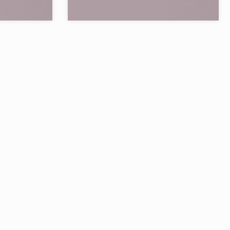
allelunga & Co.
Бренд:
Vallelunga & Co.
Страна:
28
Товаров в коллекции:
5