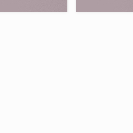
Vallelunga & Co.
Бренд:
V
Страна:
в коллекции:
4
Товаров в коллекции: