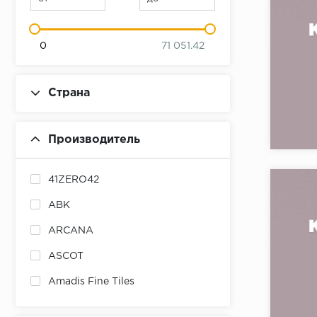
0
71 051.42
Страна
Коллекци
Бренд:
Производитель
Страна:
Товаров 
41ZERO42
ABK
ARCANA
ASCOT
Amadis Fine Tiles
Ametis
Коллекци