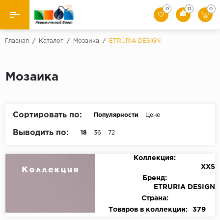
0
0
0
Назад
Главная
/
Каталог
/
Мозаика
/
ETRURIA DESIGN
Производители
Мозаика
Керамическая плитка
Керамогранит
Сортировать по:
Популярности
Цене
Мозаики
Выводить по:
18
36
72
Искусственный камень
Коллекция:
XXS
Клинкер
Бренд:
ETRURIA DESIGN
Страна:
Товаров в коллекции:
379