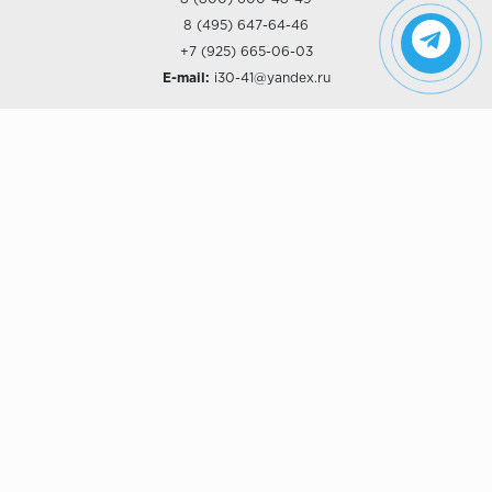
8 (495) 647-64-46
+7 (925) 665-06-03
E-mail:
i30-41@yandex.ru
О КОМПАНИИ
Наши дизайны
Хиты продаж
Магазины
О компании
Рассрочки и Кредитование
Политика конфиденциальности
ПОКУПАТЕЛЯМ
Доставка
Самовывоз
Возврат