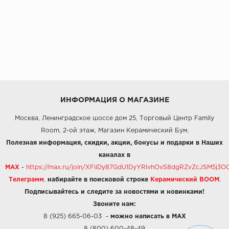
ИНФОРМАЦИЯ О МАГАЗИНЕ
Москва, Ленинградское шоссе дом 25, Торговый Центр Family
Room, 2-ой этаж, Магазин Керамический Бум.
Полезная информация, скидки, акции, бонусы и подарки в Наших
каналах в
MAX
-
https://max.ru/join/XFiiDy87GdU1DyYRlvhOvS8dgRZvZcJSM5j
Телеграмм
,
набирайте в поисковой строке
Керамический BOOM
.
Подписывайтесь и следите за новостями и новинками!
Звоните нам:
8 (925) 665-06-03
-
можно написать в MAX
8 (800) 600-48-49