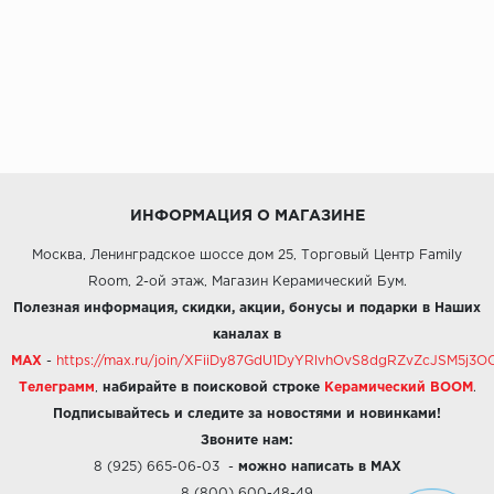
ИНФОРМАЦИЯ О МАГАЗИНЕ
Москва, Ленинградское шоссе дом 25, Торговый Центр Family
Room, 2-ой этаж, Магазин Керамический Бум.
Полезная информация, скидки, акции, бонусы и подарки в Наших
каналах в
MAX
-
https://max.ru/join/XFiiDy87GdU1DyYRlvhOvS8dgRZvZcJSM5j
Телеграмм
,
набирайте в поисковой строке
Керамический BOOM
.
Подписывайтесь и следите за новостями и новинками!
Звоните нам:
8 (925) 665-06-03
-
можно написать в MAX
8 (800) 600-48-49