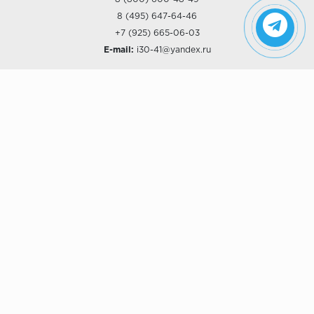
8 (495) 647-64-46
+7 (925) 665-06-03
E-mail:
i30-41@yandex.ru
О КОМПАНИИ
Наши дизайны
Хиты продаж
Магазины
О компании
Рассрочки и Кредитование
Политика конфиденциальности
ПОКУПАТЕЛЯМ
Доставка
Самовывоз
Возврат