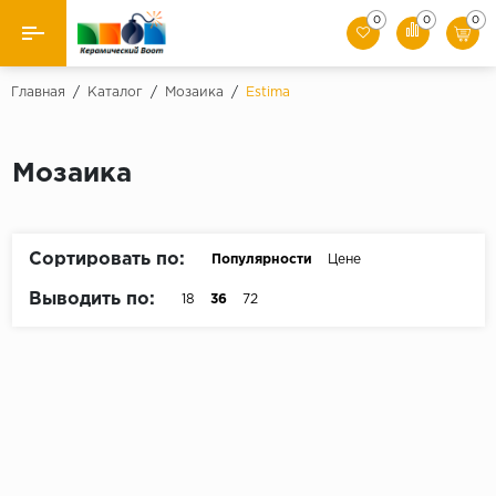
0
0
0
Назад
Главная
/
Каталог
/
Мозаика
/
Estima
Производители
Мозаика
Керамическая плитка
Керамогранит
Сортировать по:
Популярности
Цене
Мозаики
Выводить по:
18
36
72
Искусственный камень
Клинкер