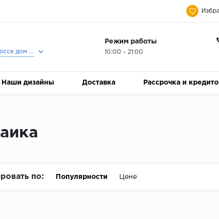
Избра
Режим работы
Москва, Ленинградское шоссе дом 25, Торговый Центр Family Room, 2-ой этаж, Магазин Керамический Бум.
10:00 - 21:00
Наши дизайны
Доставка
Рассрочка и кредит
аика
ровать по:
Популярности
Цене