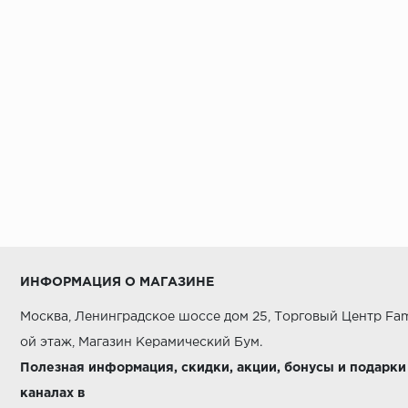
Cersanit
DECORATORI BASSANESI
EQUIPE CERAMICAS
ETRURIA DESIGN
FIORANESE
Fap Ceramiche
Grespania
ITALGRANITI
Imagine Lab
ИНФОРМАЦИЯ О МАГАЗИНЕ
Kerama Marazzi
Москва, Ленинградское шоссе дом 25, Торговый Центр Fam
L'ANTIC COLONIAL
ой этаж, Магазин Керамический Бум.
LAPARET
Полезная информация, скидки, акции, бонусы и подарки
каналах в
Louis Valentino