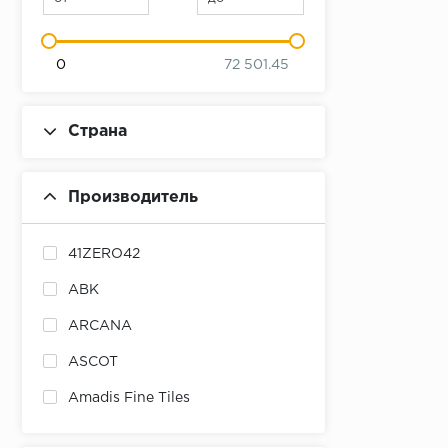
0
72 501.45
Страна
Производитель
41ZERO42
ABK
ARCANA
ASCOT
Amadis Fine Tiles
Ametis