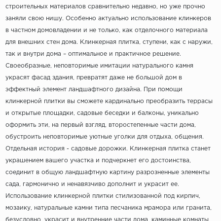
строительных материалов сравнительно недавно, но уже прочно
заняли свою нишу. Особенно актуально использование клинкеров
в частном домовладении и не только, как отделочного материала
для внешних стен дома. Клинкерная плитка, ступени, как с наружи,
так и внутри дома – оптимальное и практичное решение.
Своеобразные, неповторимые имитации натурального камня
украсят фасад здания, превратят даже не большой дом в
эффектный элемент ландшафтного дизайна. При помощи
клинкерной плитки вы сможете кардинально преобразить террасы
и открытые площадки, садовые беседки и балконы, уникально
оформить эти, на первый взгляд, второстепенные части дома,
обустроить неповторимые уютные уголки для отдыха, общения.
Отдельная история - садовые дорожки. Клинкерная плитка станет
украшением вашего участка и подчеркнет его достоинства,
соединит в общую ландшафтную картину разрозненные элементы
сада, гармонично и ненавязчиво дополнит и украсит ее.
Использование клинкерной плитки стилизованной под кирпич,
мозаику, натуральные камни типа песчаника мрамора или гранита,
безусловно, украсит и внутренние части дома, каминные комнаты,