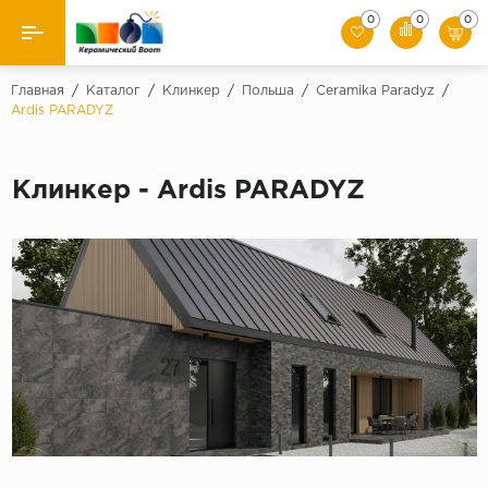
0
0
0
Назад
Главная
/
Каталог
/
Клинкер
/
Польша
/
Ceramika Paradyz
/
Ardis PARADYZ
Производители
Керамическая плитка
Клинкер - Ardis PARADYZ
Керамогранит
Мозаики
Искусственный камень
Клинкер