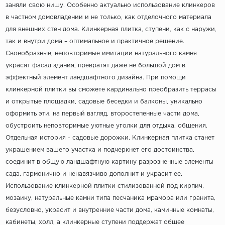
заняли свою нишу. Особенно актуально использование клинкеров
в частном домовладении и не только, как отделочного материала
для внешних стен дома. Клинкерная плитка, ступени, как с наружи,
так и внутри дома – оптимальное и практичное решение.
Своеобразные, неповторимые имитации натурального камня
украсят фасад здания, превратят даже не большой дом в
эффектный элемент ландшафтного дизайна. При помощи
клинкерной плитки вы сможете кардинально преобразить террасы
и открытые площадки, садовые беседки и балконы, уникально
оформить эти, на первый взгляд, второстепенные части дома,
обустроить неповторимые уютные уголки для отдыха, общения.
Отдельная история - садовые дорожки. Клинкерная плитка станет
украшением вашего участка и подчеркнет его достоинства,
соединит в общую ландшафтную картину разрозненные элементы
сада, гармонично и ненавязчиво дополнит и украсит ее.
Использование клинкерной плитки стилизованной под кирпич,
мозаику, натуральные камни типа песчаника мрамора или гранита,
безусловно, украсит и внутренние части дома, каминные комнаты,
кабинеты, холл, а клинкерные ступени поддержат общее