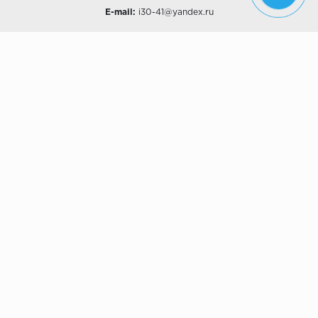
E-mail:
i30-41@yandex.ru
О КОМПАНИИ
Наши дизайны
Хиты продаж
Магазины
О компании
Рассрочки и Кредитование
Политика конфиденциальности
ПОКУПАТЕЛЯМ
Доставка
Самовывоз
Возврат