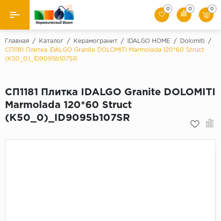
0
0
0
Назад
Главная
/
Каталог
/
Керамогранит
/
IDALGO HOME
/
Dolomiti
/
СП1181 Плитка IDALGO Granite DOLOMITI Marmolada 120*60 Struct
(K50_0)_ID9095b107SR
Производители
Керамическая плитка
СП1181 Плитка IDALGO Granite DOLOMITI
Marmolada 120*60 Struct
Керамогранит
(K50_0)_ID9095b107SR
Мозаики
Искусственный камень
Клинкер