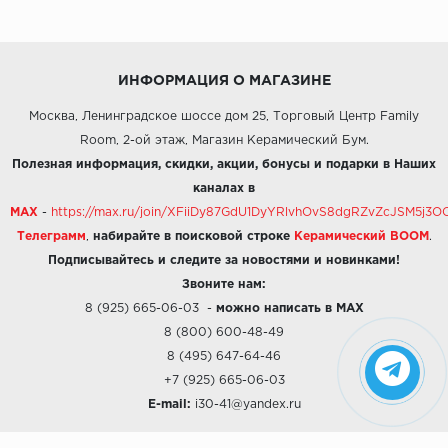
ИНФОРМАЦИЯ О МАГАЗИНЕ
Москва, Ленинградское шоссе дом 25, Торговый Центр Family
Room, 2-ой этаж, Магазин Керамический Бум.
Полезная информация, скидки, акции, бонусы и подарки в Наших
каналах в
MAX
-
https://max.ru/join/XFiiDy87GdU1DyYRlvhOvS8dgRZvZcJSM5j
Телеграмм
,
набирайте в поисковой строке
Керамический BOOM
.
Подписывайтесь и следите за новостями и новинками!
Звоните нам:
8 (925) 665-06-03
-
можно написать в MAX
8 (800) 600-48-49
8 (495) 647-64-46
+7 (925) 665-06-03
E-mail:
i30-41@yandex.ru
О КОМПАНИИ