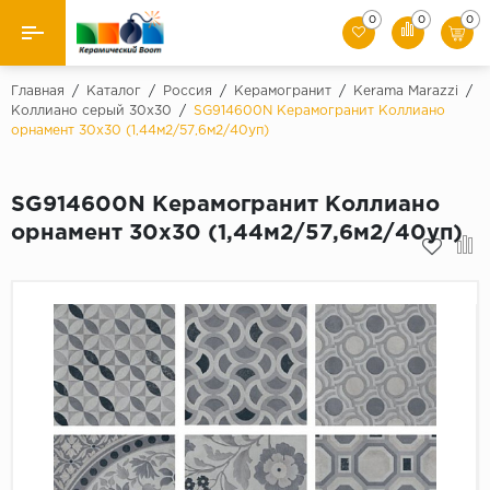
0
0
0
Назад
Главная
/
Каталог
/
Россия
/
Керамогранит
/
Kerama Marazzi
/
Коллиано серый 30х30
/
SG914600N Керамогранит Коллиано
орнамент 30х30 (1,44м2/57,6м2/40уп)
Производители
Керамическая плитка
SG914600N Керамогранит Коллиано
орнамент 30х30 (1,44м2/57,6м2/40уп)
Керамогранит
Мозаики
Искусственный камень
Клинкер