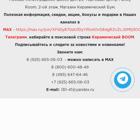
Room, 2-ой этаж, Магазин Керамический Бум.
Полезная информация, скидки, акции, бонусы и подарки в Наших
каналах в
MAX
-
https://max.ru/join/XFiiDy87GdU1DyYRlvhOvS8dgRZvZcJSM5j
Телеграмм
,
набирайте в поисковой строке
Керамический BOOM
.
Подписывайтесь и следите за новостями и новинками!
Звоните нам:
8 (925) 665-06-03
-
можно написать в MAX
8 (800) 600-48-49
8 (495) 647-64-46
+7 (925) 665-06-03
E-mail:
i30-41@yandex.ru
О КОМПАНИИ
Наши дизайны
Хиты продаж
Магазины
О компании