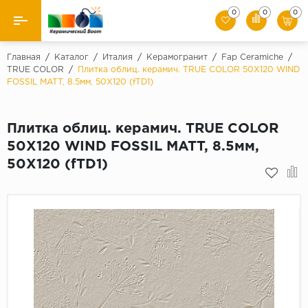
0
0
0
Назад
Главная
/
Каталог
/
Италия
/
Керамогранит
/
Fap Ceramiche
/
TRUE COLOR
/
Плитка облиц. керамич. TRUE COLOR 50X120 WIND
FOSSIL MATT, 8.5мм, 50X120 (fTD1)
Производители
Керамическая плитка
Плитка облиц. керамич. TRUE COLOR
50X120 WIND FOSSIL MATT, 8.5мм,
Керамогранит
50X120 (fTD1)
Мозаики
Искусственный камень
Клинкер