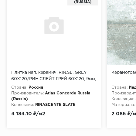
(RUSSIA)
Плитка нап. керамич. RIN.SL. GREY
Керамогран
60X120/РИН.СЛЕЙТ ГРЕЙ 60Х120, 9мм,
60x120 (610010003557)
Страна:
Россия
Страна:
Ин
Производитель:
Atlas Concorde Russia
Производит
(Russia)
Коллекция:
Коллекция:
RINASCENTE SLATE
Материала:
Особенности:
Rin.Sl. Grey 60x120/
4 184.10 ₽/м2
2 086 ₽/
Рин.Слейт Грей 60Х120