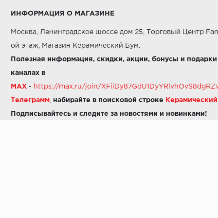
ИНФОРМАЦИЯ О МАГАЗИНЕ
Москва, Ленинградское шоссе дом 25, Торговый Центр Fam
ой этаж, Магазин Керамический Бум.
Полезная информация, скидки, акции, бонусы и подарки
каналах в
MAX
-
https://max.ru/join/XFiiDy87GdU1DyYRlvhOvS8dg
Телеграмм
,
набирайте в поисковой строке
Керамически
Подписывайтесь и следите за новостями и новинками!
Звоните нам:
8 (925) 665-06-03
-
можно написать в MAX
8 (800) 600-48-49
8 (495) 647-64-46
+7 (925) 665-06-03
E-mail:
i30-41@yandex.ru