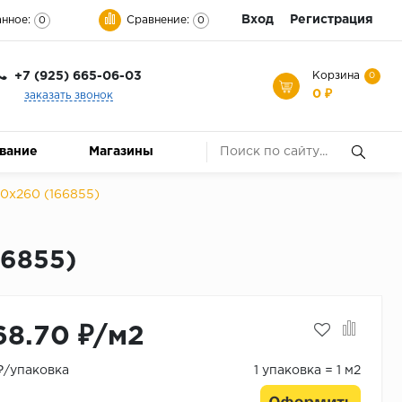
Вход
Регистрация
нное:
Сравнение:
0
0
+7 (925) 665-06-03
Корзина
0
0 ₽
заказать звонок
ование
Магазины
20x260 (166855)
66855)
68.70 ₽/м2
 ₽/упаковка
1 упаковка = 1 м2