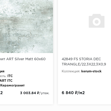
ит ART Silver Matt 60x60
42849 FS STORIA DEC
TRIANGLE/22,3X22,3X0,9
дия
Коллекция:
kerum-stock
ель:
ITC
ART ITC
Керамогранит
м2
6 840 ₽/м2
3 003.84 ₽
/упак.