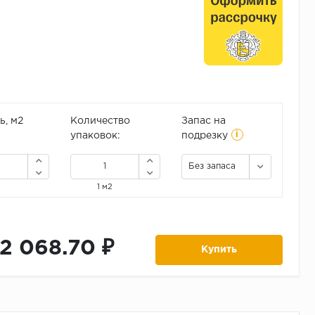
, м2
Количество
Запас на
i
упаковок:
подрезку
Без запаса
1 м2
12 068.70 ₽
Купить