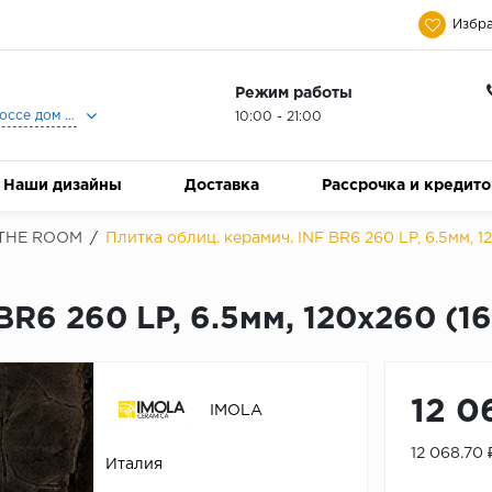
Избра
Режим работы
Москва, Ленинградское шоссе дом 25, Торговый Центр Family Room, 2-ой этаж, Магазин Керамический Бум.
10:00 - 21:00
Наши дизайны
Доставка
Рассрочка и кредит
THE ROOM
/
Плитка облиц. керамич. INF BR6 260 LP, 6.5мм, 1
BR6 260 LP, 6.5мм, 120x260 (1
12 0
IMOLA
12 068.70
Италия