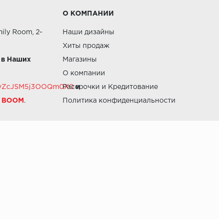
О КОМПАНИИ
ily Room, 2-
Наши дизайны
Хиты продаж
 в Наших
Магазины
О компании
RZvZcJSM5j3OOQm0X0
Рассрочки и Кредитование
и
й BOOM
.
Политика конфиденциальности