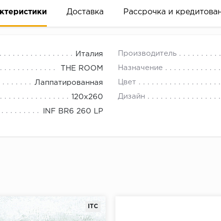
ктеристики
Доставка
Рассрочка и кредитова
Производитель
Италия
Назначение
THE ROOM
Цвет
Лаппатированная
Дизайн
120x260
вание деньгами
INF BR6 260 LP
ам за 2 минуты прямо в форме заявки на той же страни
ине, на встрече с представителем или по СМС
рок предоставления рассрочки от 3 до 10 месяцев
ITC