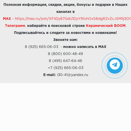
Полезная информация, скидки, акции, бонусы и подарки в Наших
каналах в
MAX
-
https://max.ru/join/XFiiDy87GdU1DyYRlvhOvS8dgRZvZcJSM5j
Телеграмм
,
набирайте в поисковой строке
Керамический BOOM
.
Подписывайтесь и следите за новостями и новинками!
Звоните нам:
8 (925) 665-06-03
-
можно написать в MAX
8 (800) 600-48-49
8 (495) 647-64-46
+7 (925) 665-06-03
E-mail:
i30-41@yandex.ru
О КОМПАНИИ
Наши дизайны
Хиты продаж
Магазины
О компании
Рассрочки и Кредитование