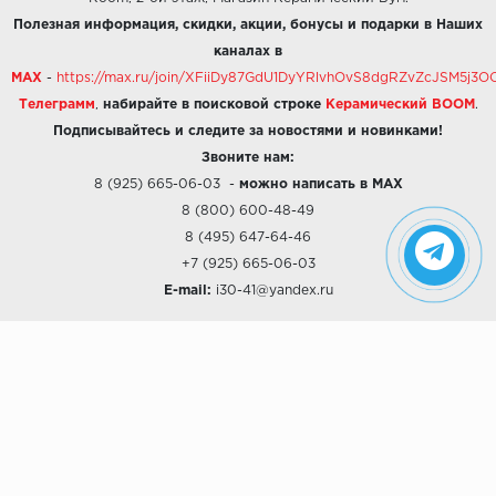
Полезная информация, скидки, акции, бонусы и подарки в Наших
каналах в
MAX
-
https://max.ru/join/XFiiDy87GdU1DyYRlvhOvS8dgRZvZcJSM5j
Телеграмм
,
набирайте в поисковой строке
Керамический BOOM
.
Подписывайтесь и следите за новостями и новинками!
Звоните нам:
8 (925) 665-06-03
-
можно написать в MAX
8 (800) 600-48-49
8 (495) 647-64-46
+7 (925) 665-06-03
E-mail:
i30-41@yandex.ru
О КОМПАНИИ
Наши дизайны
Хиты продаж
Магазины
О компании
Рассрочки и Кредитование