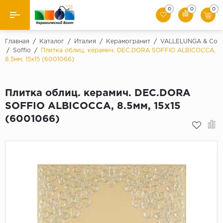
0
0
0
Назад
Главная
/
Каталог
/
Италия
/
Керамогранит
/
VALLELUNGA & Co
/
Soffio
/
Плитка облиц. керамич. DEC.DORA SOFFIO ALBICOCCA,
8.5мм, 15x15 (6001066)
Производители
Керамическая плитка
Плитка облиц. керамич. DEC.DORA
SOFFIO ALBICOCCA, 8.5мм, 15x15
Керамогранит
(6001066)
Мозаики
Искусственный камень
Клинкер