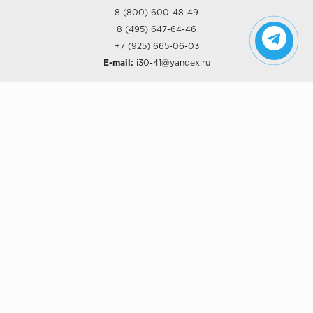
8 (800) 600-48-49
8 (495) 647-64-46
+7 (925) 665-06-03
E-mail:
i30-41@yandex.ru
О КОМПАНИИ
Наши дизайны
Хиты продаж
Магазины
О компании
Рассрочки и Кредитование
Политика конфиденциальности
ПОКУПАТЕЛЯМ
Доставка
Самовывоз
Возврат