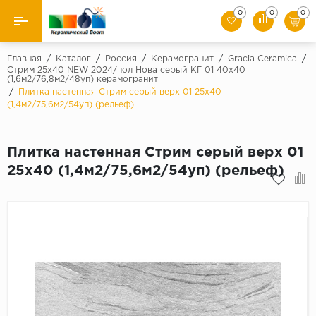
0
0
0
Назад
Главная
/
Каталог
/
Россия
/
Керамогранит
/
Gracia Ceramica
/
Стрим 25х40 NEW 2024/пол Нова серый КГ 01 40х40
(1,6м2/76,8м2/48уп) керамогранит
Производители
/
Плитка настенная Стрим серый верх 01 25х40
(1,4м2/75,6м2/54уп) (рельеф)
Керамическая плитка
Плитка настенная Стрим серый верх 01
Керамогранит
25х40 (1,4м2/75,6м2/54уп) (рельеф)
Мозаики
Искусственный камень
Клинкер