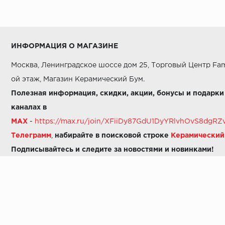
ИНФОРМАЦИЯ О МАГАЗИНЕ
Москва, Ленинградское шоссе дом 25, Торговый Центр Fam
ой этаж, Магазин Керамический Бум.
Полезная информация, скидки, акции, бонусы и подарки
каналах в
MAX
-
https://max.ru/join/XFiiDy87GdU1DyYRlvhOvS8dg
Телеграмм
,
набирайте в поисковой строке
Керамически
Подписывайтесь и следите за новостями и новинками!
Звоните нам:
8 (925) 665-06-03
-
можно написать в MAX
8 (800) 600-48-49
8 (495) 647-64-46
+7 (925) 665-06-03