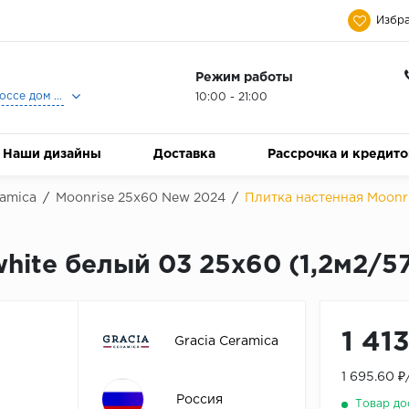
Избра
Режим работы
Москва, Ленинградское шоссе дом 25, Торговый Центр Family Room, 2-ой этаж, Магазин Керамический Бум.
10:00 - 21:00
Наши дизайны
Доставка
Рассрочка и кредит
ramica
/
Moonrise 25х60 New 2024
/
Плитка настенная Moonri
white белый 03 25х60 (1,2м2/5
1 41
Gracia Ceramica
1 695.60 
Россия
Товар до