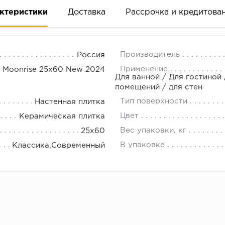
ктеристики
Доставка
Рассрочка и кредитова
Производитель
Россия
Применение
Moonrise 25х60 New 2024
Для ванной / Для гостиной
помещений / для стен
Тип поверхности
Настенная плитка
вание деньгами
Цвет
Керамическая плитка
Вес упаковки, кг
25x60
ам за 2 минуты прямо в форме заявки на той же страни
В упаковке
Классика,Современный
ине, на встрече с представителем или по СМС
рок предоставления рассрочки от 3 до 10 месяцев