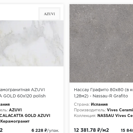
рамогранитная AZUVI
Нассау Графито 80х80 (в ко
 GOLD 60x120 polish
1,28м2) - Nassau-R Grafito
902P)
пания
Страна:
Испания
ель:
AZUVI
Производитель:
Vives Ceram
CALACATTA GOLD AZUVI
Коллекция:
NASSAU Vives Ce
Керамогранит
2
12 381.78 ₽/м2
6 228 ₽
15 84
/упак.