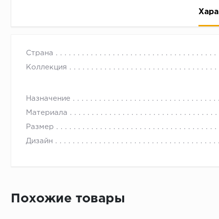
Хара
Страна
Коллекция
Назначение
Рассрочка беспроцентная: вы не платите за пользо
Материала
Высокая вероятность одобрения: до 95%
Размер
Быстрое рассмотрение: решение от банка придет в
Дизайн
Подписание договора доступным способом: в магаз
Одобрение за 1-2 минуты
Срок предоставления кредита от 3 до 36 месяцев С
Достаточно только паспорта
Похожие товары