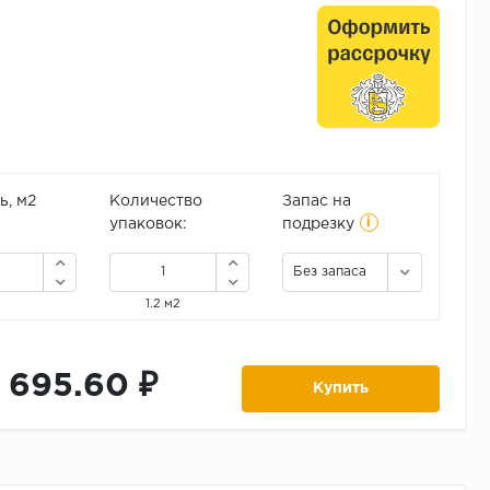
, м2
Количество
Запас на
i
упаковок:
подрезку
Без запаса
1.2 м2
1 695.60 ₽
Купить