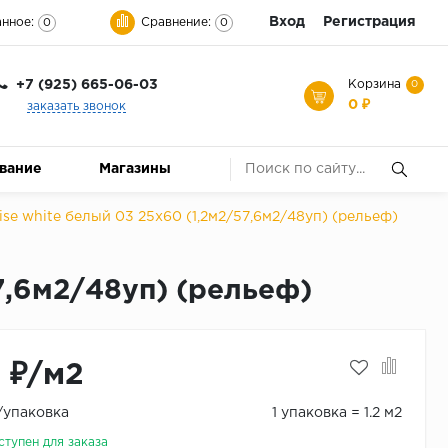
Вход
Регистрация
нное:
Сравнение:
0
0
+7 (925) 665-06-03
Корзина
0
0 ₽
заказать звонок
ование
Магазины
se white белый 03 25х60 (1,2м2/57,6м2/48уп) (рельеф)
7,6м2/48уп) (рельеф)
3 ₽/м2
₽/упаковка
1 упаковка = 1.2 м2
ступен для заказа