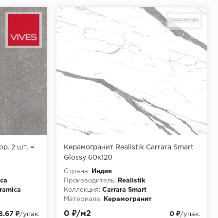
р. 2 шт. =
Керамогранит Realistik Carrara Smart
Glossy 60x120
Страна:
Индия
ica
Производитель:
Realistik
ramica
Коллекция:
Carrara Smart
Материала:
Керамогранит
Текстура:
Glossy (глянцевый блеск)
0 ₽/м2
8.67 ₽
0 ₽
/упак.
/упак.