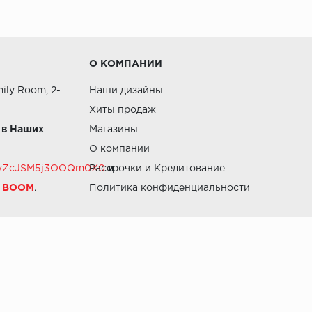
О КОМПАНИИ
ily Room, 2-
Наши дизайны
Хиты продаж
 в Наших
Магазины
О компании
RZvZcJSM5j3OOQm0X0
Рассрочки и Кредитование
и
й BOOM
.
Политика конфиденциальности