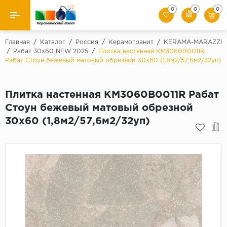
0
0
0
Назад
Главная
/
Каталог
/
Россия
/
Керамогранит
/
KЕRАМА-МАRАZZI
/
Рабат 30х60 NEW 2025
/
Плитка настенная KM3060B0011R
Рабат Стоун бежевый матовый обрезной 30х60 (1,8м2/57,6м2/32уп)
Производители
Керамическая плитка
Плитка настенная KM3060B0011R Рабат
Стоун бежевый матовый обрезной
Керамогранит
30х60 (1,8м2/57,6м2/32уп)
Мозаики
Искусственный камень
Клинкер