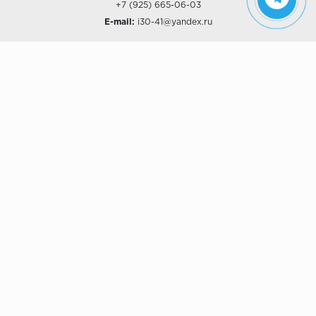
+7 (925) 665-06-03
E-mail:
i30-41@yandex.ru
О КОМПАНИИ
Наши дизайны
Хиты продаж
Магазины
О компании
Рассрочки и Кредитование
Политика конфиденциальности
ПОКУПАТЕЛЯМ
Доставка
Самовывоз
Возврат