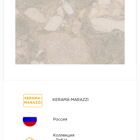
KЕRАМА-
KЕRАМА-МАRАZZI
МАRАZZI
Россия
Коллекция