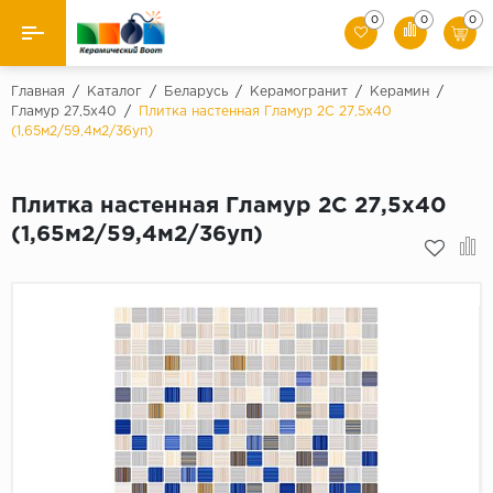
0
0
0
Назад
Главная
/
Каталог
/
Беларусь
/
Керамогранит
/
Керамин
/
Гламур 27,5х40
/
Плитка настенная Гламур 2С 27,5х40
(1,65м2/59,4м2/36уп)
Производители
Керамическая плитка
Плитка настенная Гламур 2С 27,5х40
(1,65м2/59,4м2/36уп)
Керамогранит
Мозаики
Искусственный камень
Клинкер