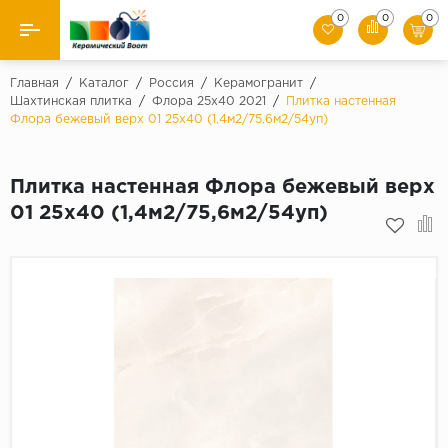
0
0
0
Назад
Главная
/
Каталог
/
Россия
/
Керамогранит
/
Шахтинская плитка
/
Флора 25х40 2021
/
Плитка настенная
Флора бежевый верх 01 25х40 (1,4м2/75,6м2/54уп)
Производители
Керамическая плитка
Плитка настенная Флора бежевый верх
01 25х40 (1,4м2/75,6м2/54уп)
Керамогранит
Мозаики
Искусственный камень
Клинкер