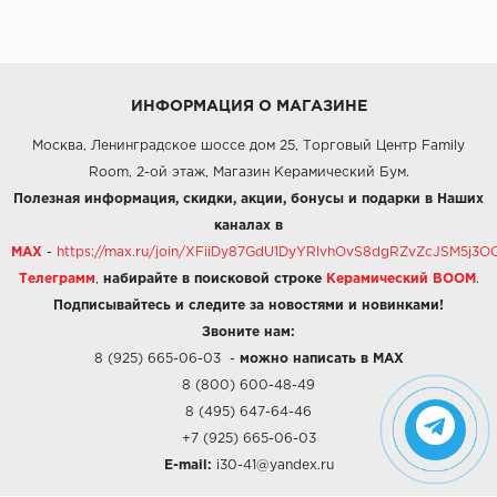
ИНФОРМАЦИЯ О МАГАЗИНЕ
Москва, Ленинградское шоссе дом 25, Торговый Центр Family
Room, 2-ой этаж, Магазин Керамический Бум.
Полезная информация, скидки, акции, бонусы и подарки в Наших
каналах в
MAX
-
https://max.ru/join/XFiiDy87GdU1DyYRlvhOvS8dgRZvZcJSM5j
Телеграмм
,
набирайте в поисковой строке
Керамический BOOM
.
Подписывайтесь и следите за новостями и новинками!
Звоните нам:
8 (925) 665-06-03
-
можно написать в MAX
8 (800) 600-48-49
8 (495) 647-64-46
+7 (925) 665-06-03
E-mail:
i30-41@yandex.ru