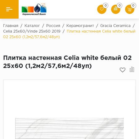
0
0
0
Назад
Главная
/
Каталог
/
Россия
/
Керамогранит
/
Gracia Ceramica
/
Celia 25х60/Vinde 25х60 2019
/
Плитка настенная Celia white белый
02 25х60 (1,2м2/57,6м2/48уп)
Производители
Керамическая плитка
Плитка настенная Celia white белый 02
25х60 (1,2м2/57,6м2/48уп)
Керамогранит
Мозаики
Искусственный камень
Клинкер