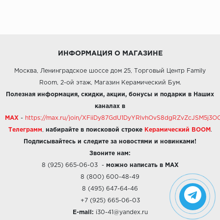
ИНФОРМАЦИЯ О МАГАЗИНЕ
Москва, Ленинградское шоссе дом 25, Торговый Центр Family
Room, 2-ой этаж, Магазин Керамический Бум.
Полезная информация, скидки, акции, бонусы и подарки в Наших
каналах в
MAX
-
https://max.ru/join/XFiiDy87GdU1DyYRlvhOvS8dgRZvZcJSM5j
Телеграмм
,
набирайте в поисковой строке
Керамический BOOM
.
Подписывайтесь и следите за новостями и новинками!
Звоните нам:
8 (925) 665-06-03
-
можно написать в MAX
8 (800) 600-48-49
8 (495) 647-64-46
+7 (925) 665-06-03
E-mail:
i30-41@yandex.ru