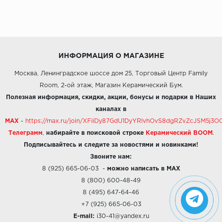
ИНФОРМАЦИЯ О МАГАЗИНЕ
Москва, Ленинградское шоссе дом 25, Торговый Центр Family
Room, 2-ой этаж, Магазин Керамический Бум.
Полезная информация, скидки, акции, бонусы и подарки в Наших
каналах в
MAX
-
https://max.ru/join/XFiiDy87GdU1DyYRlvhOvS8dgRZvZcJSM5j
Телеграмм
,
набирайте в поисковой строке
Керамический BOOM
.
Подписывайтесь и следите за новостями и новинками!
Звоните нам:
8 (925) 665-06-03
-
можно написать в MAX
8 (800) 600-48-49
8 (495) 647-64-46
+7 (925) 665-06-03
E-mail:
i30-41@yandex.ru