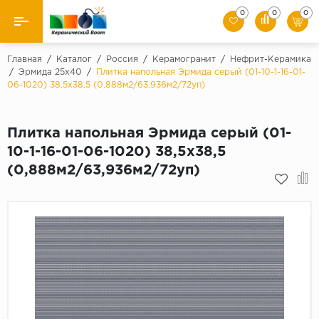
0
0
0
Назад
Главная
/
Каталог
/
Россия
/
Керамогранит
/
Нефрит-Керамика
/
Эрмида 25х40
/
Плитка напольная Эрмида серый (01-10-1-16-01-
06-1020) 38,5х38,5 (0,888м2/63,936м2/72уп)
Производители
Керамическая плитка
Плитка напольная Эрмида серый (01-
10-1-16-01-06-1020) 38,5х38,5
Керамогранит
(0,888м2/63,936м2/72уп)
Мозаики
Искусственный камень
Клинкер