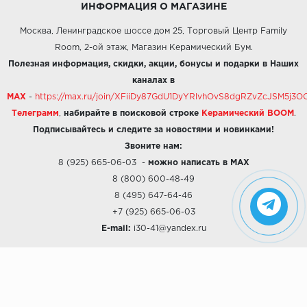
ИНФОРМАЦИЯ О МАГАЗИНЕ
Москва, Ленинградское шоссе дом 25, Торговый Центр Family
Room, 2-ой этаж, Магазин Керамический Бум.
Полезная информация, скидки, акции, бонусы и подарки в Наших
каналах в
MAX
-
https://max.ru/join/XFiiDy87GdU1DyYRlvhOvS8dgRZvZcJSM5j
Телеграмм
,
набирайте в поисковой строке
Керамический BOOM
.
Подписывайтесь и следите за новостями и новинками!
Звоните нам:
8 (925) 665-06-03
-
можно написать в MAX
8 (800) 600-48-49
8 (495) 647-64-46
+7 (925) 665-06-03
E-mail:
i30-41@yandex.ru
О КОМПАНИИ
Наши дизайны
Хиты продаж