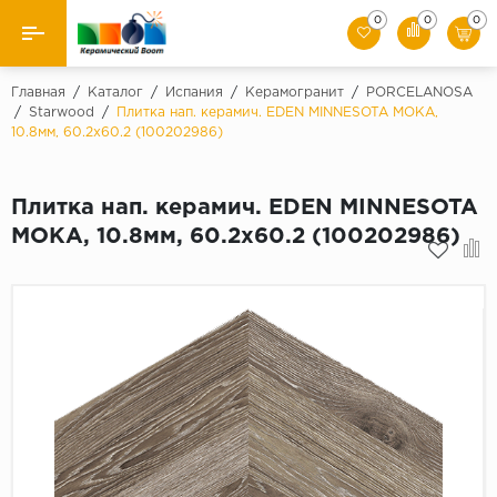
0
0
0
Назад
Главная
/
Каталог
/
Испания
/
Керамогранит
/
PORCELANOSA
/
Starwood
/
Плитка нап. керамич. EDEN MINNESOTA MOKA,
10.8мм, 60.2x60.2 (100202986)
Производители
Керамическая плитка
Плитка нап. керамич. EDEN MINNESOTA
MOKA, 10.8мм, 60.2x60.2 (100202986)
Керамогранит
Мозаики
Искусственный камень
Клинкер