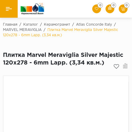
0
0
0
Назад
Главная
/
Каталог
/
Керамогранит
/
Atlas Concorde Italy
/
MARVEL MERAVIGLIA
/
Плитка Marvel Meraviglia Silver Majestic
120x278 - 6mm Lapp. (3,34 кв.м.)
Производители
Керамическая плитка
Плитка Marvel Meraviglia Silver Majestic
120x278 - 6mm Lapp. (3,34 кв.м.)
Керамогранит
Мозаики
Искусственный камень
Клинкер