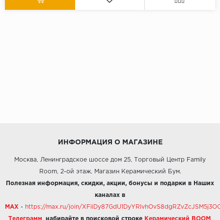
ИНФОРМАЦИЯ О МАГАЗИНЕ
Москва, Ленинградское шоссе дом 25, Торговый Центр Family
Room, 2-ой этаж, Магазин Керамический Бум.
Полезная информация, скидки, акции, бонусы и подарки в Наших
каналах в
MAX
-
https://max.ru/join/XFiiDy87GdU1DyYRlvhOvS8dgRZvZcJSM5j
Телеграмм
,
набирайте в поисковой строке
Керамический BOOM
.