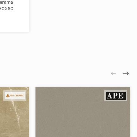
Kerama
 60X60