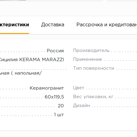
ктеристики
Доставка
Рассрочка и кредитова
Производитель
Россия
Применение
 Сицилия KЕRАМА МАRАZZI
Тип поверхности
ьная ( напольная/
вание деньгами
Цвет
Керамогранит
Вес упаковки, кг
60x119,5
ам за 2 минуты прямо в форме заявки на той же страни
Дизайн
20
ине, на встрече с представителем или по СМС
1 шт
рок предоставления рассрочки от 3 до 10 месяцев