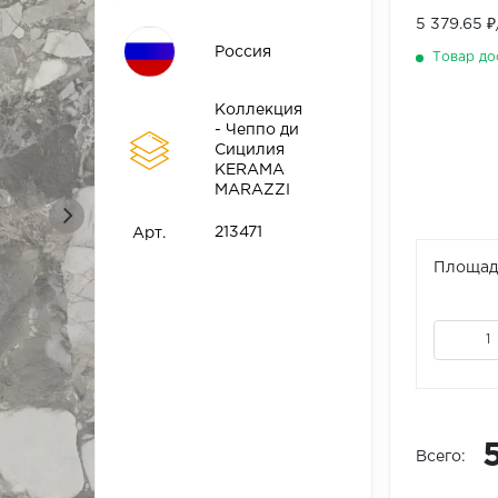
5 379.65 
Россия
Товар до
Коллекция
- Чеппо ди
Сицилия
KЕRАМА
МАRАZZI
213471
Арт.
Площадь
Всего: