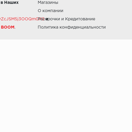
 в Наших
Магазины
О компании
RZvZcJSM5j3OOQm0X0
Рассрочки и Кредитование
и
й BOOM
.
Политика конфиденциальности