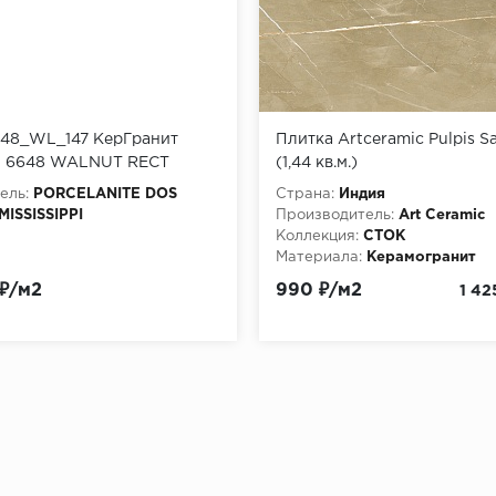
48_WL_147 КерГранит
Плитка Artceramic Pulpis S
PI 6648 WALNUT RECT
(1,44 кв.м.)
ель:
PORCELANITE DOS
Страна:
Индия
MISSISSIPPI
Производитель:
Art Ceramic
Коллекция:
СТОК
Материала:
Керамогранит
Особенности:
Классика / Со
 ₽/м2
990 ₽/м2
1 42