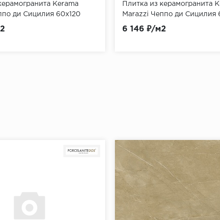
керамогранита Kerama
Плитка из керамогранита 
ппо ди Сицилия 60x120
Marazzi Чеппо ди Сицилия
6012G0321R20)
серый (KM6060G0391R20)
м2
6 146 ₽/м2