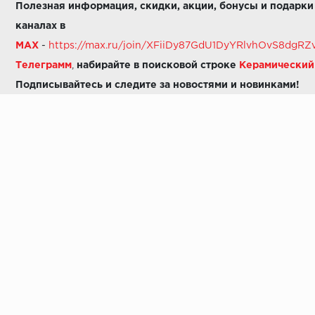
Полезная информация, скидки, акции, бонусы и подарки
каналах в
MAX
-
https://max.ru/join/XFiiDy87GdU1DyYRlvhOvS8dg
Телеграмм
,
набирайте в поисковой строке
Керамически
Подписывайтесь и следите за новостями и новинками!
Звоните нам:
8 (925) 665-06-03
-
можно написать в MAX
8 (800) 600-48-49
8 (495) 647-64-46
+7 (925) 665-06-03
E-mail:
i30-41@yandex.ru