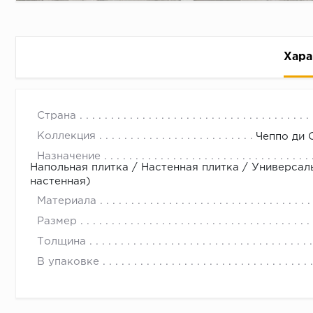
Хара
Страна
Коллекция
Чеппо ди
Назначение
Напольная плитка / Настенная плитка / Универсал
настенная)
Рассрочка беспроцентная: вы не платите за пользо
Материала
Высокая вероятность одобрения: до 95%
Размер
Быстрое рассмотрение: решение от банка придет в
Толщина
Подписание договора доступным способом: в магаз
В упаковке
Одобрение за 1-2 минуты
Срок предоставления кредита от 3 до 36 месяцев С