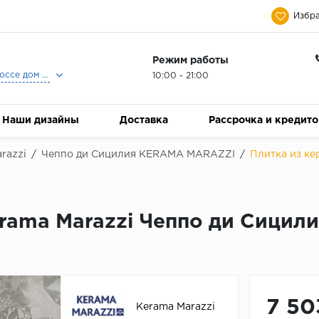
Избра
Режим работы
Москва, Ленинградское шоссе дом 25, Торговый Центр Family Room, 2-ой этаж, Магазин Керамический Бум.
10:00 - 21:00
Наши дизайны
Доставка
Рассрочка и кредит
razzi
/
Чеппо ди Сицилия KЕRАМА МАRАZZI
/
Плитка из ке
rama Marazzi Чеппо ди Сицил
7 50
Kerama Marazzi