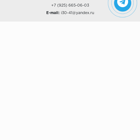
+7 (925) 665-06-03
E-mail:
i30-41@yandex.ru
О КОМПАНИИ
Наши дизайны
Хиты продаж
Магазины
О компании
Рассрочки и Кредитование
Политика конфиденциальности
ПОКУПАТЕЛЯМ
Доставка
Самовывоз
Возврат