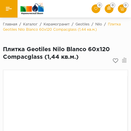
0
0
0
Назад
Главная
/
Каталог
/
Керамогранит
/
Geotiles
/
Nilo
/
Плитка
Geotiles Nilo Blanco 60x120 Compacglass (1,44 кв.м.)
Производители
Плитка Geotiles Nilo Blanco 60x120
Керамическая плитка
Compacglass (1,44 кв.м.)
Керамогранит
Мозаики
Искусственный камень
Клинкер