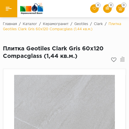
0
0
0
Назад
Главная
/
Каталог
/
Керамогранит
/
Geotiles
/
Clark
/
Плитка
Geotiles Clark Gris 60x120 Compacglass (1,44 кв.м.)
Производители
Плитка Geotiles Clark Gris 60x120
Керамическая плитка
Compacglass (1,44 кв.м.)
Керамогранит
Мозаики
Искусственный камень
Клинкер