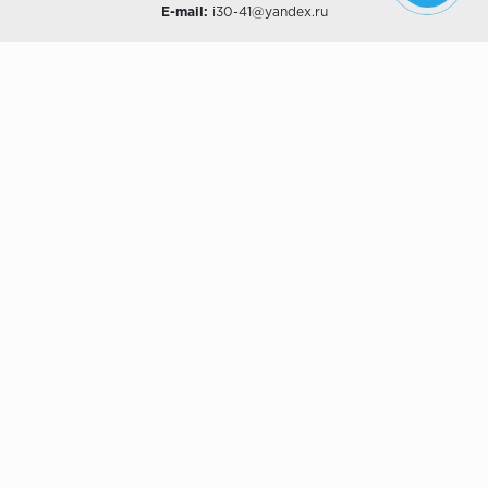
E-mail:
i30-41@yandex.ru
О КОМПАНИИ
Наши дизайны
Хиты продаж
Магазины
О компании
Рассрочки и Кредитование
Политика конфиденциальности
ПОКУПАТЕЛЯМ
Доставка
Самовывоз
Возврат