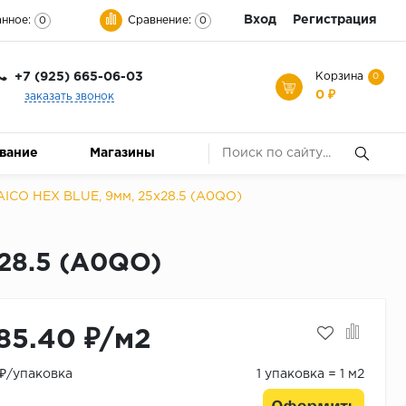
Вход
Регистрация
нное:
Сравнение:
0
0
+7 (925) 665-06-03
Корзина
0
0 ₽
заказать звонок
ование
Магазины
CO HEX BLUE, 9мм, 25x28.5 (A0QO)
28.5 (A0QO)
85.40 ₽/м2
 ₽/упаковка
1 упаковка = 1 м2