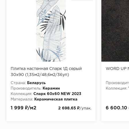
Плитка настенная Спарк 1Д серый
WORD UP N
30х90 (1,35м2/48,6м2/36уп)
Страна:
Беларусь
Производит
Производитель:
Керамин
Коллекция:
Коллекция:
Спарк 60х60 NEW 2023
Материала:
Керамическая плитка
1 999 ₽/м2
6 600.10
2 698.65 ₽
/упак.