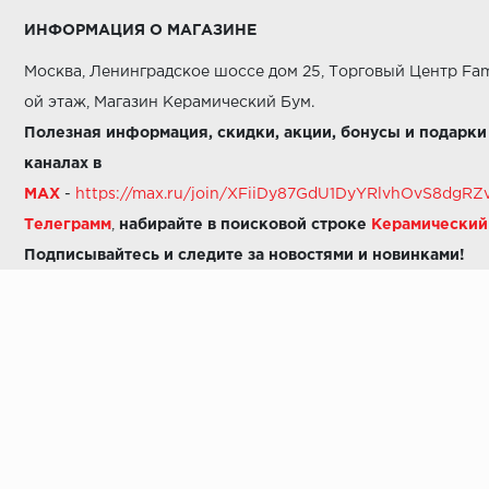
ИНФОРМАЦИЯ О МАГАЗИНЕ
Москва, Ленинградское шоссе дом 25, Торговый Центр Fam
ой этаж, Магазин Керамический Бум.
Полезная информация, скидки, акции, бонусы и подарки
каналах в
MAX
-
https://max.ru/join/XFiiDy87GdU1DyYRlvhOvS8dg
Телеграмм
,
набирайте в поисковой строке
Керамически
Подписывайтесь и следите за новостями и новинками!
Звоните нам:
8 (925) 665-06-03
-
можно написать в MAX
8 (800) 600-48-49
8 (495) 647-64-46
+7 (925) 665-06-03
E-mail:
i30-41@yandex.ru