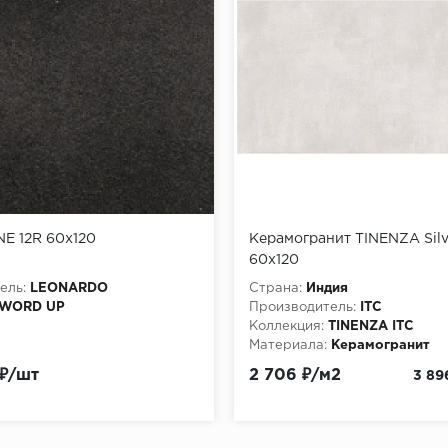
E 12R 60x120
Керамогранит TINENZA Silv
60x120
ель:
LEONARDO
Страна:
Индия
WORD UP
Производитель:
ITC
Коллекция:
TINENZA ITC
Материала:
Керамогранит
 ₽/шт
2 706 ₽/м2
3 89