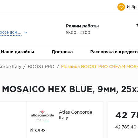
Избра
Режим работы
Москва, Ленинградское шоссе дом 25, Торговый Центр Family Room, 2-ой этаж, Магазин Керамический Бум.
10:00 - 21:00
Наши дизайны
Доставка
Рассрочка и кредит
orde Italy
/
BOOST PRO
/
Мозаика BOOST PRO CREAM MOSAI
MOSAICO HEX BLUE, 9мм, 25x
Atlas Concorde
42 7
Italy
42 785.40
Италия