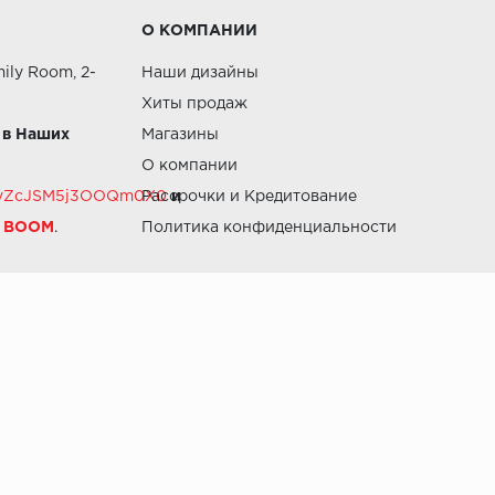
О КОМПАНИИ
ily Room, 2-
Наши дизайны
Хиты продаж
 в Наших
Магазины
О компании
RZvZcJSM5j3OOQm0X0
Рассрочки и Кредитование
и
й BOOM
.
Политика конфиденциальности