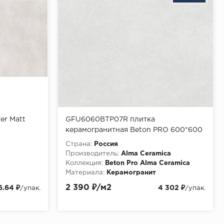
er Matt
GFU6060BTP07R плитка
керамогранитная Beton PRO 600*600
(5 шт в уп/54 м в пал)
Страна:
Россия
Производитель:
Alma Ceramica
Коллекция:
Beton Pro Alma Ceramica
Материала:
Керамогранит
2 390 ₽/м2
6.64 ₽
4 302 ₽
/упак.
/упак.