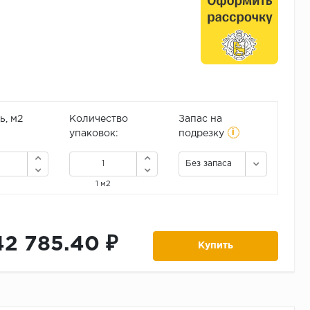
, м2
Количество
Запас на
i
упаковок:
подрезку
Без запаса
1 м2
42 785.40 ₽
Купить