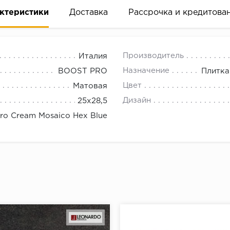
ктеристики
Доставка
Рассрочка и кредитова
Производитель
Италия
Назначение
BOOST PRO
Плитка
Цвет
Матовая
Дизайн
25x28,5
вание деньгами
ro Cream Mosaico Hex Blue
ам за 2 минуты прямо в форме заявки на той же страни
ине, на встрече с представителем или по СМС
рок предоставления рассрочки от 3 до 10 месяцев