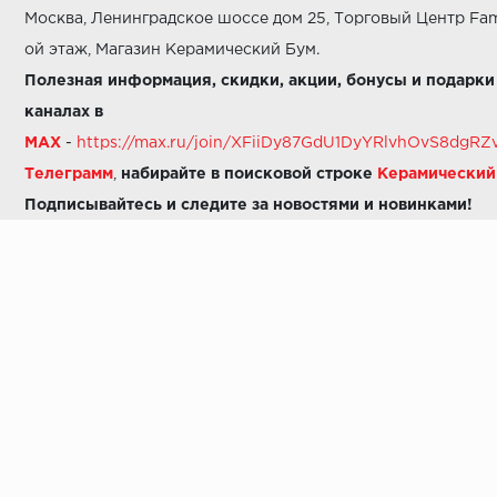
Москва, Ленинградское шоссе дом 25, Торговый Центр Fam
ой этаж, Магазин Керамический Бум.
Полезная информация, скидки, акции, бонусы и подарки
каналах в
MAX
-
https://max.ru/join/XFiiDy87GdU1DyYRlvhOvS8dg
Телеграмм
,
набирайте в поисковой строке
Керамически
Подписывайтесь и следите за новостями и новинками!
Звоните нам:
8 (925) 665-06-03
-
можно написать в MAX
8 (800) 600-48-49
8 (495) 647-64-46
+7 (925) 665-06-03
E-mail:
i30-41@yandex.ru