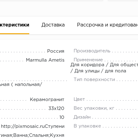
ктеристики
Доставка
Рассрочка и кредитова
Производитель
Россия
Применение
Marmulla Ametis
Для коридора / Для общест
/ Для улицы / для пола
Тип поверхности
вание деньгами
ьная ( напольная/
Цвет
Керамогранит
ам за 2 минуты прямо в форме заявки на той же страни
Вес упаковки, кг
33x120
ине, на встрече с представителем или по СМС
Дизайн
10
В упаковке
http://pixmosaic.ruСтупени
рок предоставления рассрочки от 3 до 10 месяцев
иная;Ванна;Спальня;Кухня