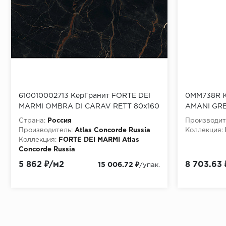
610010002713 КерГранит FORTE DEI
0MM738R 
MARMI OMBRA DI CARAV RETT 80x160
AMANI GRE
см
Страна:
Россия
Производит
Производитель:
Atlas Concorde Russia
Коллекция:
Коллекция:
FORTE DEI MARMI Atlas
Concorde Russia
Материала:
Керамогранит
5 862 ₽/м2
8 703.63 
15 006.72 ₽
/упак.