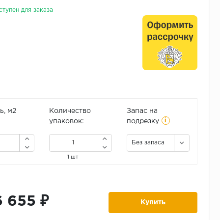
ступен для заказа
, м2
Количество
Запас на
i
упаковок:
подрезку
Без запаса
1 шт
6 655 ₽
Купить