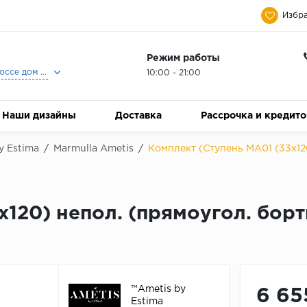
Избра
Режим работы
Москва, Ленинградское шоссе дом 25, Торговый Центр Family Room, 2-ой этаж, Магазин Керамический Бум.
10:00 - 21:00
Наши дизайны
Доставка
Рассрочка и кредит
y Estima
/
Marmulla Ametis
/
Комплект (Ступень MA01 (33x12
120) непол. (прямоугол. борт
™Ametis by
6 65
Estima