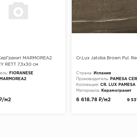
КерГранит MARMOREA2
Cr.Lux Jatoba Brown Pul. Re
Y RETT 7,3x30 см
ель:
FIORANESE
Страна:
Испания
MARMOREA2
Производитель:
PAMESA CE
Коллекция:
CR. LUX PAMESA
Материала:
Керамогранит
₽/м2
6 618.78 ₽/м2
9 53