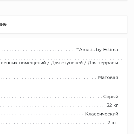
ние
™Ametis by Estima
венных помещений / Для ступеней / Для террасы
Матовая
Серый
це
32 кг
Классический
2 шт