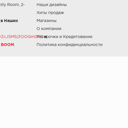
ily Room, 2-
Наши дизайны
Хиты продаж
 в Наших
Магазины
О компании
RZvZcJSM5j3OOQm0X0
Рассрочки и Кредитование
и
й BOOM
.
Политика конфиденциальности