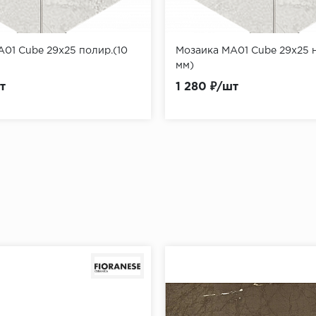
01 Cube 29x25 полир.(10
Мозаика MA01 Cube 29x25 н
мм)
т
1 280 ₽/шт