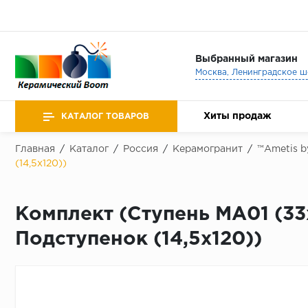
Выбранный магазин
Хиты продаж
КАТАЛОГ ТОВАРОВ
Главная
/
Каталог
/
Россия
/
Керамогранит
/
™Ametis b
(14,5x120))
Комплект (Ступень MA01 (33x
Подступенок (14,5x120))